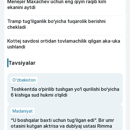
Menejer Maxachev uchun eng qiyin raqib kim
ekanini aytdi
Tramp tug‘ilganlik bo‘yicha fuqarolik berishni
chekladi
Kottej savdosi ortidan tovlamachilik qilgan aka-uka
ushlandi
Tavsiyalar
O‘zbekiston
Toshkentda o‘pirilib tushgan yo‘l qurilishi bo‘yicha
6 kishiga sud hukmi o‘qildi
Madaniyat
“U boshqalar baxti uchun tug‘ilgan edi”. Bir umr
otasini kutgan aktrisa va dublyaj ustasi Rimma