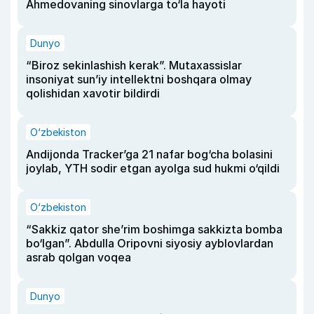
Ahmedovaning sinovlarga to‘la hayoti
Dunyo
“Biroz sekinlashish kerak”. Mutaxassislar
insoniyat sun’iy intellektni boshqara olmay
qolishidan xavotir bildirdi
O‘zbekiston
Andijonda Tracker’ga 21 nafar bog‘cha bolasini
joylab, YTH sodir etgan ayolga sud hukmi o‘qildi
O‘zbekiston
“Sakkiz qator she’rim boshimga sakkizta bomba
bo‘lgan”. Abdulla Oripovni siyosiy ayblovlardan
asrab qolgan voqea
Dunyo