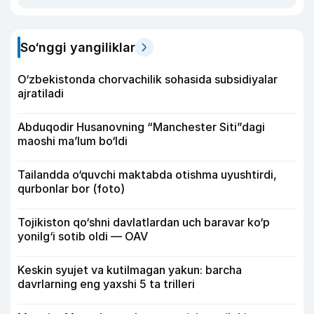
So‘nggi yangiliklar
O‘zbekistonda chorvachilik sohasida subsidiyalar
ajratiladi
Abduqodir Husanovning “Manchester Siti”dagi
maoshi ma’lum bo‘ldi
Tailandda o‘quvchi maktabda otishma uyushtirdi,
qurbonlar bor (foto)
Tojikiston qo‘shni davlatlardan uch baravar ko‘p
yonilg‘i sotib oldi — OAV
Keskin syujet va kutilmagan yakun: barcha
davrlarning eng yaxshi 5 ta trilleri