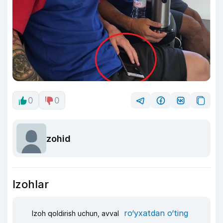
0
0
zohid
Izohlar
ro‘yxatdan o‘ting
Izoh qoldirish uchun, avval