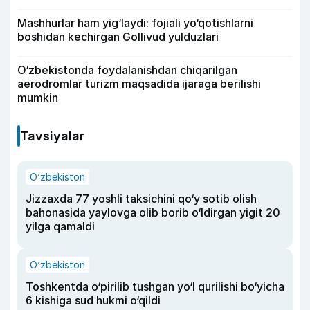
Mashhurlar ham yig‘laydi: fojiali yo‘qotishlarni
boshidan kechirgan Gollivud yulduzlari
O‘zbekistonda foydalanishdan chiqarilgan
aerodromlar turizm maqsadida ijaraga berilishi
mumkin
Tavsiyalar
O‘zbekiston
Jizzaxda 77 yoshli taksichini qo‘y sotib olish
bahonasida yaylovga olib borib o‘ldirgan yigit 20
yilga qamaldi
O‘zbekiston
Toshkentda o‘pirilib tushgan yo‘l qurilishi bo‘yicha
6 kishiga sud hukmi o‘qildi