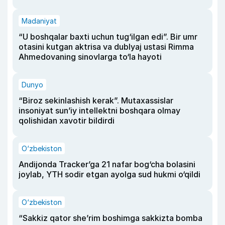
Madaniyat
“U boshqalar baxti uchun tug‘ilgan edi”. Bir umr
otasini kutgan aktrisa va dublyaj ustasi Rimma
Ahmedovaning sinovlarga to‘la hayoti
Dunyo
“Biroz sekinlashish kerak”. Mutaxassislar
insoniyat sun’iy intellektni boshqara olmay
qolishidan xavotir bildirdi
O‘zbekiston
Andijonda Tracker’ga 21 nafar bog‘cha bolasini
joylab, YTH sodir etgan ayolga sud hukmi o‘qildi
O‘zbekiston
“Sakkiz qator she’rim boshimga sakkizta bomba