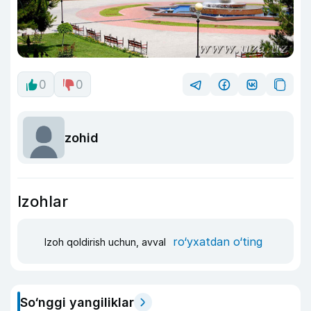
0
0
zohid
Izohlar
ro‘yxatdan o‘ting
Izoh qoldirish uchun, avval
So‘nggi yangiliklar