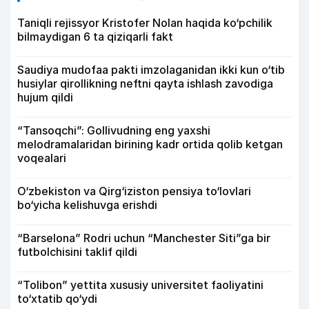
Taniqli rejissyor Kristofer Nolan haqida ko‘pchilik
bilmaydigan 6 ta qiziqarli fakt
Saudiya mudofaa pakti imzolaganidan ikki kun o‘tib
husiylar qirollikning neftni qayta ishlash zavodiga
hujum qildi
“Tansoqchi”: Gollivudning eng yaxshi
melodramalaridan birining kadr ortida qolib ketgan
voqealari
O‘zbekiston va Qirg‘iziston pensiya to‘lovlari
bo‘yicha kelishuvga erishdi
“Barselona” Rodri uchun “Manchester Siti”ga bir
futbolchisini taklif qildi
“Tolibon” yettita xususiy universitet faoliyatini
to‘xtatib qo‘ydi