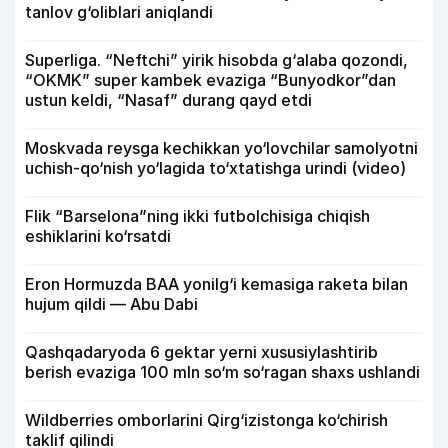
tanlov g‘oliblari aniqlandi
Superliga. “Neftchi” yirik hisobda g‘alaba qozondi,
“OKMK” super kambek evaziga “Bunyodkor”dan
ustun keldi, “Nasaf” durang qayd etdi
Moskvada reysga kechikkan yo‘lovchilar samolyotni
uchish-qo‘nish yo‘lagida to‘xtatishga urindi (video)
Flik “Barselona”ning ikki futbolchisiga chiqish
eshiklarini ko‘rsatdi
Eron Hormuzda BAA yonilg‘i kemasiga raketa bilan
hujum qildi — Abu Dabi
Qashqadaryoda 6 gektar yerni xususiylashtirib
berish evaziga 100 mln so‘m so‘ragan shaxs ushlandi
Wildberries omborlarini Qirg‘izistonga ko‘chirish
taklif qilindi