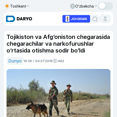
Toshkent
O‘zbekcha
Tojikiston va Afg‘oniston chegarasida
chegarachilar va narkofurushlar
o‘rtasida otishma sodir bo‘ldi
Dunyo
19:39 / 04.07.2016
492