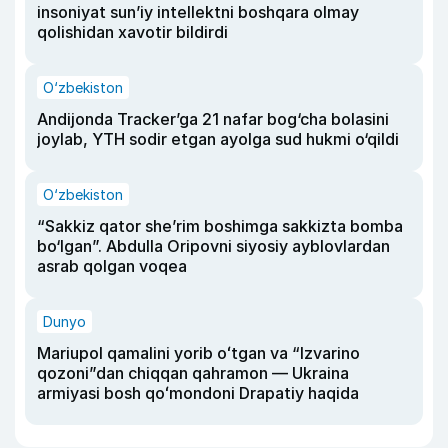
insoniyat sun’iy intellektni boshqara olmay
qolishidan xavotir bildirdi
O‘zbekiston
Andijonda Tracker’ga 21 nafar bog‘cha bolasini
joylab, YTH sodir etgan ayolga sud hukmi o‘qildi
O‘zbekiston
“Sakkiz qator she’rim boshimga sakkizta bomba
bo‘lgan”. Abdulla Oripovni siyosiy ayblovlardan
asrab qolgan voqea
Dunyo
Mariupol qamalini yorib oʻtgan va “Izvarino
qozoni”dan chiqqan qahramon — Ukraina
armiyasi bosh qoʻmondoni Drapatiy haqida