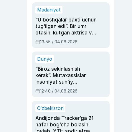
Madaniyat
“U boshqalar baxti uchun
tug‘ilgan edi”. Bir umr
otasini kutgan aktrisa va
dublyaj ustasi Rimma
13:55 / 04.08.2026
Ahmedovaning
sinovlarga to‘la hayoti
Dunyo
“Biroz sekinlashish
kerak”. Mutaxassislar
insoniyat sun’iy
intellektni boshqara
12:40 / 04.08.2026
olmay qolishidan xavotir
bildirdi
O‘zbekiston
Andijonda Tracker’ga 21
nafar bog‘cha bolasini
joylab, YTH sodir etgan