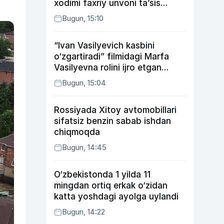
xodimi faxriy unvoni taʼsis
etilishi mumkin
Bugun, 15:10
“Ivan Vasilyevich kasbini
o‘zgartiradi” filmidagi Marfa
Vasilyevna rolini ijro etgan
aktrisaning taqdiri qanday
Bugun, 15:04
kechdi?
Rossiyada Xitoy avtomobillari
sifatsiz benzin sabab ishdan
chiqmoqda
Bugun, 14:45
O‘zbekistonda 1 yilda 11
mingdan ortiq erkak o‘zidan
katta yoshdagi ayolga uylandi
Bugun, 14:22