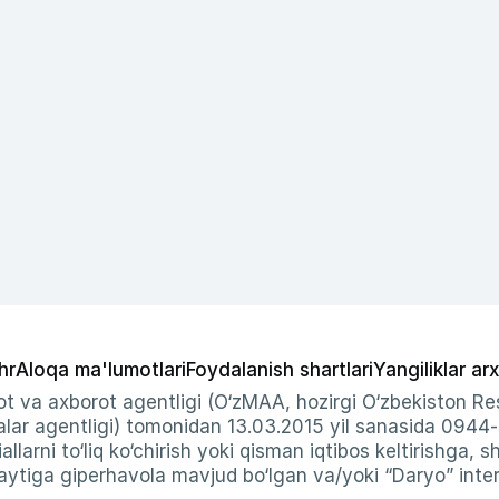
hr
Aloqa ma'lumotlari
Foydalanish shartlari
Yangiliklar arx
t va axborot agentligi (O‘zMAA, hozirgi O‘zbekiston Res
ar agentligi) tomonidan 13.03.2015 yil sanasida 0944
allarni to‘liq ko‘chirish yoki qisman iqtibos keltirishga, 
ytiga giperhavola mavjud bo‘lgan va/yoki “Daryo” intern