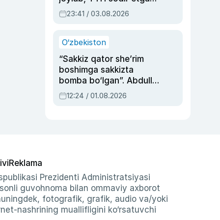
ayolga sud hukmi o‘qildi
23:41 / 03.08.2026
O‘zbekiston
“Sakkiz qator she’rim
boshimga sakkizta
bomba bo‘lgan”. Abdulla
Oripovni siyosiy
12:24 / 01.08.2026
ayblovlardan asrab
qolgan voqea
ivi
Reklama
publikasi Prezidenti Administratsiyasi
-sonli guvohnoma bilan ommaviy axborot
shuningdek, fotografik, grafik, audio va/yoki
et-nashrining muallifligini ko‘rsatuvchi