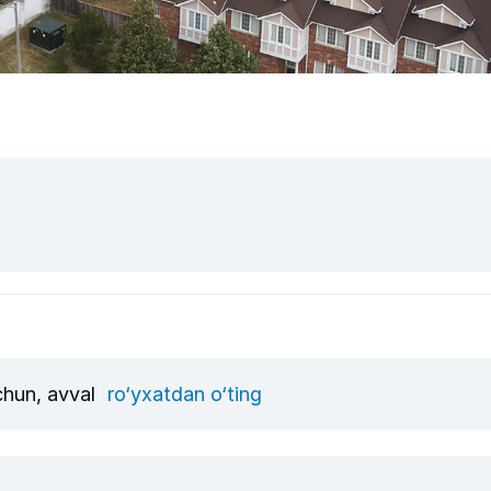
uchun, avval
ro‘yxatdan o‘ting