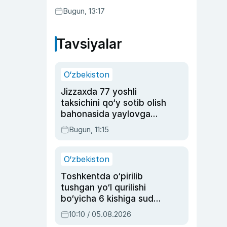
Bugun, 13:17
Tavsiyalar
O‘zbekiston
Jizzaxda 77 yoshli
taksichini qo‘y sotib olish
bahonasida yaylovga
olib borib o‘ldirgan yigit
Bugun, 11:15
20 yilga qamaldi
O‘zbekiston
Toshkentda o‘pirilib
tushgan yo‘l qurilishi
bo‘yicha 6 kishiga sud
hukmi o‘qildi
10:10 / 05.08.2026