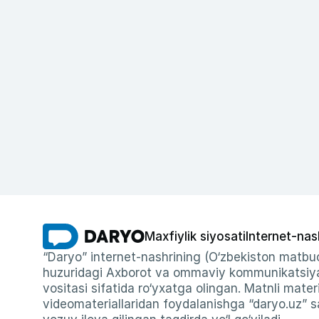
Maxfiylik siyosati
Internet-nas
“Daryo” internet-nashrining (O‘zbekiston matbuo
huzuridagi Axborot va ommaviy kommunikatsiyal
vositasi sifatida ro‘yxatga olingan. Matnli materi
videomateriallaridan foydalanishga “daryo.uz” sa