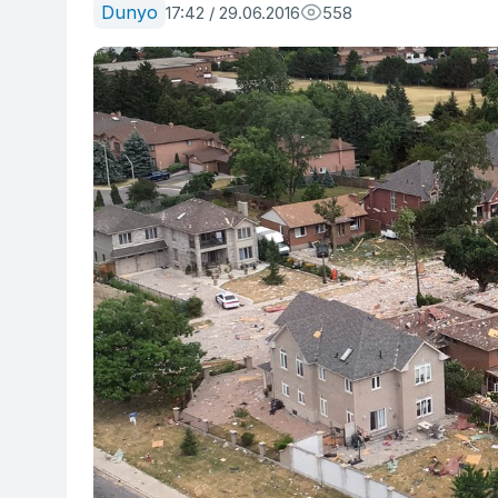
Dunyo
17:42 / 29.06.2016
558