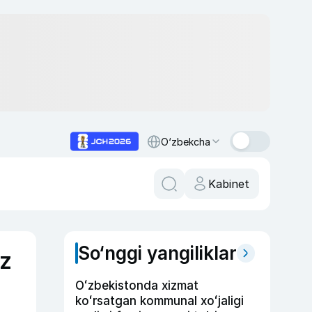
O‘zbekcha
Kabinet
So‘nggi yangiliklar
uz
Oʻzbekistonda xizmat
koʻrsatgan kommunal xoʻjaligi