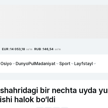
EUR :
RUB :
14 053,18
146,54
so'm
so'm
 Osiyo
Dunyo
Pul
Madaniyat
Sport
Layfstayl
shahridagi bir nechta uyda y
shi halok bo‘ldi