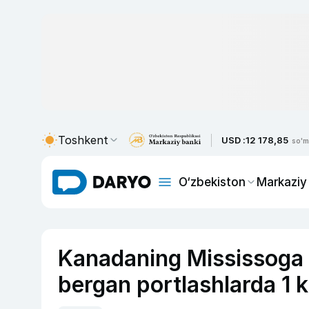
Toshkent
USD :
12 178,85
so'm
O‘zbekiston
Markaziy
Kanadaning Mississoga 
bergan portlashlarda 1 ki