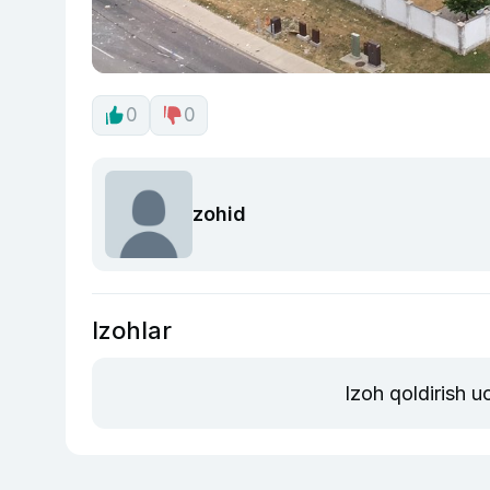
0
0
zohid
Izohlar
Izoh qoldirish 