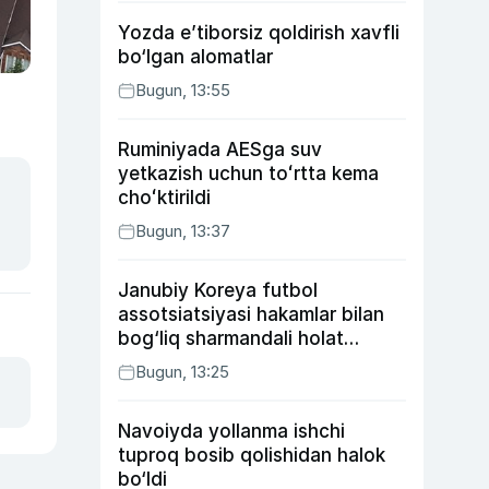
Yozda e’tiborsiz qoldirish xavfli
bo‘lgan alomatlar
Bugun, 13:55
Ruminiyada AESga suv
yetkazish uchun toʻrtta kema
choʻktirildi
Bugun, 13:37
Janubiy Koreya futbol
assotsiatsiyasi hakamlar bilan
bog‘liq sharmandali holat
bo‘yicha bayonot berdi
Bugun, 13:25
Navoiyda yollanma ishchi
tuproq bosib qolishidan halok
bo‘ldi