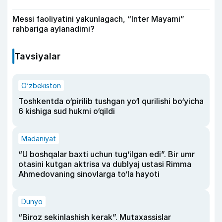
Messi faoliyatini yakunlagach, “Inter Mayami”
rahbariga aylanadimi?
Tavsiyalar
O‘zbekiston
Toshkentda o‘pirilib tushgan yo‘l qurilishi bo‘yicha
6 kishiga sud hukmi o‘qildi
Madaniyat
“U boshqalar baxti uchun tug‘ilgan edi”. Bir umr
otasini kutgan aktrisa va dublyaj ustasi Rimma
Ahmedovaning sinovlarga to‘la hayoti
Dunyo
“Biroz sekinlashish kerak”. Mutaxassislar