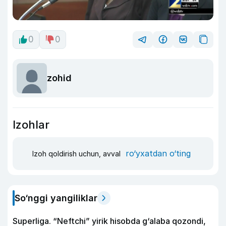
0
0
zohid
Izohlar
ro‘yxatdan o‘ting
Izoh qoldirish uchun, avval
So‘nggi yangiliklar
Superliga. “Neftchi” yirik hisobda g‘alaba qozondi,