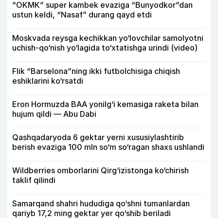
“OKMK” super kambek evaziga “Bunyodkor”dan
ustun keldi, “Nasaf” durang qayd etdi
Moskvada reysga kechikkan yo‘lovchilar samolyotni
uchish-qo‘nish yo‘lagida to‘xtatishga urindi (video)
Flik “Barselona”ning ikki futbolchisiga chiqish
eshiklarini ko‘rsatdi
Eron Hormuzda BAA yonilg‘i kemasiga raketa bilan
hujum qildi — Abu Dabi
Qashqadaryoda 6 gektar yerni xususiylashtirib
berish evaziga 100 mln so‘m so‘ragan shaxs ushlandi
Wildberries omborlarini Qirg‘izistonga ko‘chirish
taklif qilindi
Samarqand shahri hududiga qo‘shni tumanlardan
qariyb 17,2 ming gektar yer qo‘shib beriladi