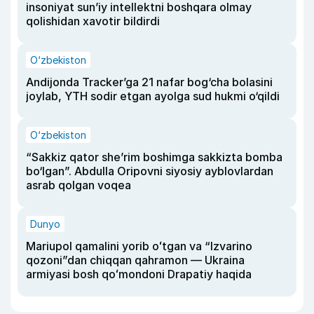
insoniyat sun’iy intellektni boshqara olmay
qolishidan xavotir bildirdi
O‘zbekiston
Andijonda Tracker’ga 21 nafar bog‘cha bolasini
joylab, YTH sodir etgan ayolga sud hukmi o‘qildi
O‘zbekiston
“Sakkiz qator she’rim boshimga sakkizta bomba
bo‘lgan”. Abdulla Oripovni siyosiy ayblovlardan
asrab qolgan voqea
Dunyo
Mariupol qamalini yorib oʻtgan va “Izvarino
qozoni”dan chiqqan qahramon — Ukraina
armiyasi bosh qoʻmondoni Drapatiy haqida