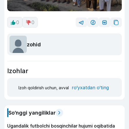
0
0
zohid
Izohlar
ro‘yxatdan o‘ting
Izoh qoldirish uchun, avval
So‘nggi yangiliklar
Ugandalik futbolchi bosqinchilar hujumi oqibatida