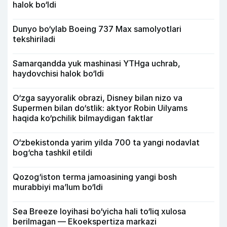
halok bo‘ldi
Dunyo bo‘ylab Boeing 737 Max samolyotlari
tekshiriladi
Samarqandda yuk mashinasi YTHga uchrab,
haydovchisi halok bo‘ldi
O‘zga sayyoralik obrazi, Disney bilan nizo va
Supermen bilan do‘stlik: aktyor Robin Uilyams
haqida ko‘pchilik bilmaydigan faktlar
O‘zbekistonda yarim yilda 700 ta yangi nodavlat
bog‘cha tashkil etildi
Qozog‘iston terma jamoasining yangi bosh
murabbiyi ma’lum bo‘ldi
Sea Breeze loyihasi bo‘yicha hali to‘liq xulosa
berilmagan — Ekoekspertiza markazi