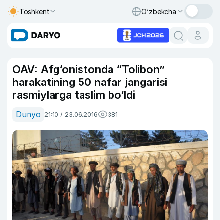
Toshkent
O‘zbekcha
OAV: Afg‘onistonda “Tolibon”
harakatining 50 nafar jangarisi
rasmiylarga taslim bo‘ldi
Dunyo
21:10 / 23.06.2016
381