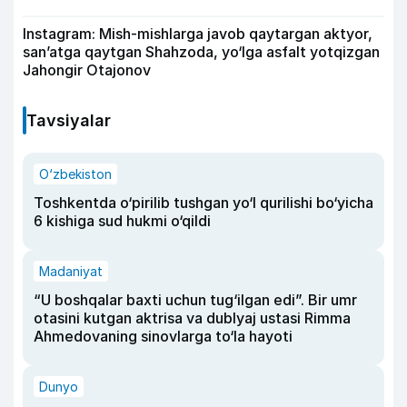
Instagram: Mish-mishlarga javob qaytargan aktyor,
san’atga qaytgan Shahzoda, yo‘lga asfalt yotqizgan
Jahongir Otajonov
Tavsiyalar
O‘zbekiston
Toshkentda o‘pirilib tushgan yo‘l qurilishi bo‘yicha
6 kishiga sud hukmi o‘qildi
Madaniyat
“U boshqalar baxti uchun tug‘ilgan edi”. Bir umr
otasini kutgan aktrisa va dublyaj ustasi Rimma
Ahmedovaning sinovlarga to‘la hayoti
Dunyo