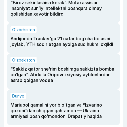
“Biroz sekinlashish kerak”. Mutaxassislar
insoniyat sun’iy intellektni boshqara olmay
qolishidan xavotir bildirdi
O‘zbekiston
Andijonda Tracker’ga 21 nafar bog‘cha bolasini
joylab, YTH sodir etgan ayolga sud hukmi o‘qildi
O‘zbekiston
“Sakkiz qator she’rim boshimga sakkizta bomba
bo‘lgan”. Abdulla Oripovni siyosiy ayblovlardan
asrab qolgan voqea
Dunyo
Mariupol qamalini yorib oʻtgan va “Izvarino
qozoni”dan chiqqan qahramon — Ukraina
armiyasi bosh qoʻmondoni Drapatiy haqida