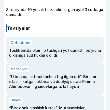
Sirdaryoda 10 yoshli farzandini urgan ayol 3 sutkaga
qamaldi
Tavsiyalar
O‘zbekiston
Toshkentda o‘pirilib tushgan yo‘l qurilishi bo‘yicha
6 kishiga sud hukmi o‘qildi
Madaniyat
“U boshqalar baxti uchun tug‘ilgan edi”. Bir umr
otasini kutgan aktrisa va dublyaj ustasi Rimma
Ahmedovaning sinovlarga to‘la hayoti
Dunyo
“Biroz sekinlashish kerak”. Mutaxassislar