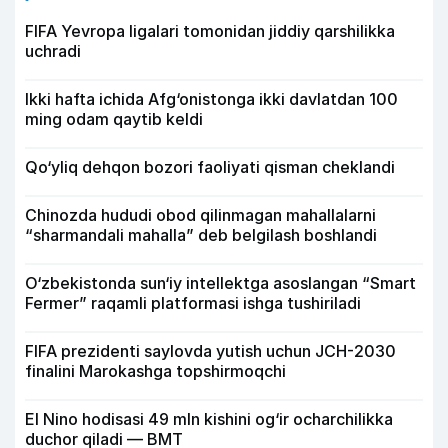
FIFA Yevropa ligalari tomonidan jiddiy qarshilikka
uchradi
Ikki hafta ichida Afg‘onistonga ikki davlatdan 100
ming odam qaytib keldi
Qo‘yliq dehqon bozori faoliyati qisman cheklandi
Chinozda hududi obod qilinmagan mahallalarni
“sharmandali mahalla” deb belgilash boshlandi
O‘zbekistonda sun‘iy intellektga asoslangan “Smart
Fermer” raqamli platformasi ishga tushiriladi
FIFA prezidenti saylovda yutish uchun JCH-2030
finalini Marokashga topshirmoqchi
El Nino hodisasi 49 mln kishini og‘ir ocharchilikka
duchor qiladi — BMT