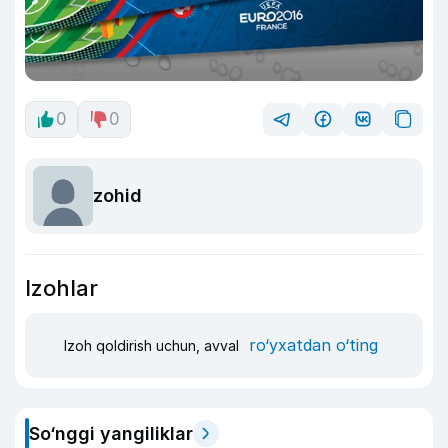
0
0
zohid
Izohlar
ro‘yxatdan o‘ting
Izoh qoldirish uchun, avval
So‘nggi yangiliklar