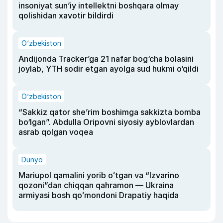
insoniyat sun’iy intellektni boshqara olmay
qolishidan xavotir bildirdi
O‘zbekiston
Andijonda Tracker’ga 21 nafar bog‘cha bolasini
joylab, YTH sodir etgan ayolga sud hukmi o‘qildi
O‘zbekiston
“Sakkiz qator she’rim boshimga sakkizta bomba
bo‘lgan”. Abdulla Oripovni siyosiy ayblovlardan
asrab qolgan voqea
Dunyo
Mariupol qamalini yorib oʻtgan va “Izvarino
qozoni”dan chiqqan qahramon — Ukraina
armiyasi bosh qoʻmondoni Drapatiy haqida