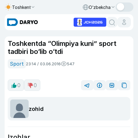
Toshkent
O‘zbekcha
Toshkentda “Olimpiya kuni” sport
tadbiri bo‘lib o‘tdi
Sport
23:14 / 03.06.2016
547
0
0
zohid
Izohlar