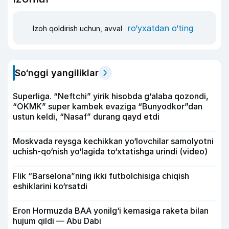
ro‘yxatdan o‘ting
Izoh qoldirish uchun, avval
So‘nggi yangiliklar
Superliga. “Neftchi” yirik hisobda g‘alaba qozondi,
“OKMK” super kambek evaziga “Bunyodkor”dan
ustun keldi, “Nasaf” durang qayd etdi
Moskvada reysga kechikkan yo‘lovchilar samolyotni
uchish-qo‘nish yo‘lagida to‘xtatishga urindi (video)
Flik “Barselona”ning ikki futbolchisiga chiqish
eshiklarini ko‘rsatdi
Eron Hormuzda BAA yonilg‘i kemasiga raketa bilan
hujum qildi — Abu Dabi