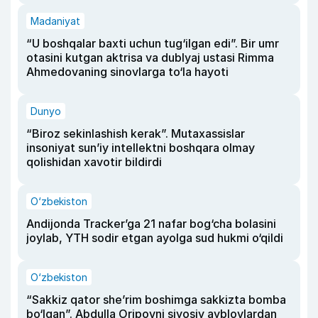
Madaniyat
“U boshqalar baxti uchun tug‘ilgan edi”. Bir umr
otasini kutgan aktrisa va dublyaj ustasi Rimma
Ahmedovaning sinovlarga to‘la hayoti
Dunyo
“Biroz sekinlashish kerak”. Mutaxassislar
insoniyat sun’iy intellektni boshqara olmay
qolishidan xavotir bildirdi
O‘zbekiston
Andijonda Tracker’ga 21 nafar bog‘cha bolasini
joylab, YTH sodir etgan ayolga sud hukmi o‘qildi
O‘zbekiston
“Sakkiz qator she’rim boshimga sakkizta bomba
bo‘lgan”. Abdulla Oripovni siyosiy ayblovlardan