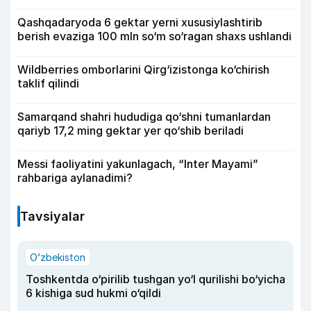
Qashqadaryoda 6 gektar yerni xususiylashtirib
berish evaziga 100 mln so‘m so‘ragan shaxs ushlandi
Wildberries omborlarini Qirg‘izistonga ko‘chirish
taklif qilindi
Samarqand shahri hududiga qo‘shni tumanlardan
qariyb 17,2 ming gektar yer qo‘shib beriladi
Messi faoliyatini yakunlagach, “Inter Mayami”
rahbariga aylanadimi?
Tavsiyalar
O‘zbekiston
Toshkentda o‘pirilib tushgan yo‘l qurilishi bo‘yicha
6 kishiga sud hukmi o‘qildi