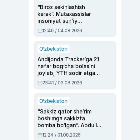
“Biroz sekinlashish
kerak”. Mutaxassislar
insoniyat sun’iy
intellektni boshqara
12:40 / 04.08.2026
olmay qolishidan xavotir
bildirdi
O‘zbekiston
Andijonda Tracker’ga 21
nafar bog‘cha bolasini
joylab, YTH sodir etgan
ayolga sud hukmi o‘qildi
23:41 / 03.08.2026
O‘zbekiston
“Sakkiz qator she’rim
boshimga sakkizta
bomba bo‘lgan”. Abdulla
Oripovni siyosiy
12:24 / 01.08.2026
ayblovlardan asrab