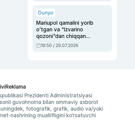
qolgan voqea
Dunyo
Mariupol qamalini yorib
oʻtgan va “Izvarino
qozoni”dan chiqqan
qahramon — Ukraina
19:50 / 29.07.2026
armiyasi bosh
qoʻmondoni Drapatiy
haqida
ivi
Reklama
publikasi Prezidenti Administratsiyasi
-sonli guvohnoma bilan ommaviy axborot
shuningdek, fotografik, grafik, audio va/yoki
et-nashrining muallifligini ko‘rsatuvchi