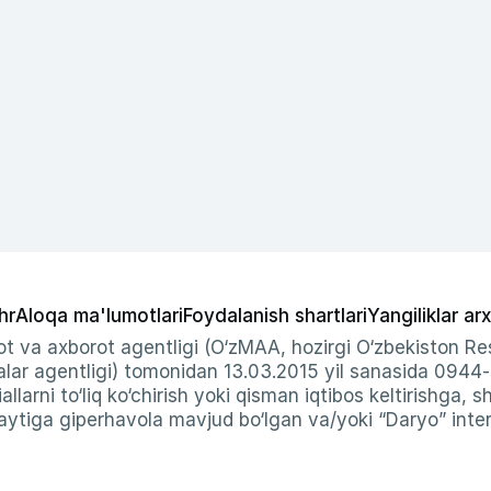
hr
Aloqa ma'lumotlari
Foydalanish shartlari
Yangiliklar arx
t va axborot agentligi (O‘zMAA, hozirgi O‘zbekiston Res
ar agentligi) tomonidan 13.03.2015 yil sanasida 0944
allarni to‘liq ko‘chirish yoki qisman iqtibos keltirishga, 
ytiga giperhavola mavjud bo‘lgan va/yoki “Daryo” intern