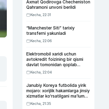
Axmat Qodirovga Checheniston
Qahramoni unvoni berildi
Kecha, 22:31
“Manchester Siti” tarixiy
transferni yakunladi
Kecha, 22:06
Elektromobil xaridi uchun
avtokredit foizining bir qismi
davlat tomonidan qoplab
berilishi mumkin
Kecha, 22:04
Janubiy Koreya futbolida yirik
mojaro: xorijlik hakamlarga jinsiy
xizmatlar ko‘rsatilgani ma’lum
qilindi
Kecha, 21:35