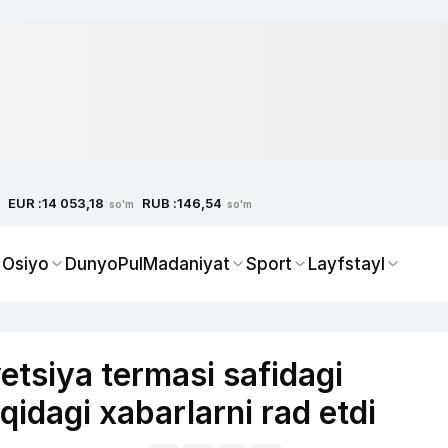
EUR :
RUB :
14 053,18
146,54
so'm
so'm
 Osiyo
Dunyo
Pul
Madaniyat
Sport
Layfstayl
etsiya termasi safidagi
qidagi xabarlarni rad etdi