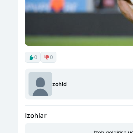
0
0
zohid
Izohlar
Izoh qoldirish 