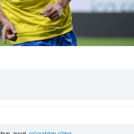
uchun, avval
ro‘yxatdan o‘ting