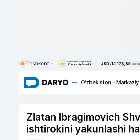
Toshkent
USD :
12 178,85
so'm
O‘zbekiston
Markaziy
Zlatan Ibragimovich Shv
ishtirokini yakunlashi ha