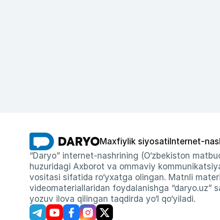
Maxfiylik siyosati
Internet-nas
“Daryo” internet-nashrining (O‘zbekiston matbuo
huzuridagi Axborot va ommaviy kommunikatsiyal
vositasi sifatida ro‘yxatga olingan. Matnli materi
videomateriallaridan foydalanishga “daryo.uz” sa
yozuv ilova qilingan taqdirda yo‘l qo‘yiladi.