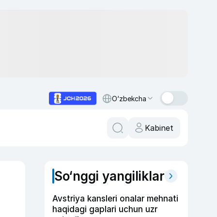
O‘zbekcha
Kabinet
So‘nggi yangiliklar
Avstriya kansleri onalar mehnati
haqidagi gaplari uchun uzr