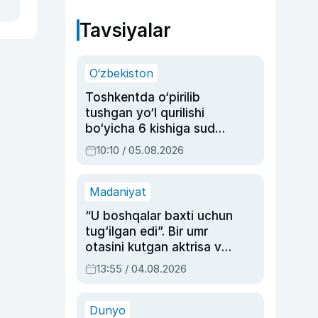
Tavsiyalar
O‘zbekiston
Toshkentda o‘pirilib
tushgan yo‘l qurilishi
bo‘yicha 6 kishiga sud
hukmi o‘qildi
10:10 / 05.08.2026
Madaniyat
“U boshqalar baxti uchun
tug‘ilgan edi”. Bir umr
otasini kutgan aktrisa va
dublyaj ustasi Rimma
13:55 / 04.08.2026
Ahmedovaning
sinovlarga to‘la hayoti
Dunyo