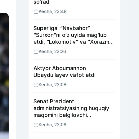
so‘radi
Kecha, 23:48
Superliga. “Navbahor”
“Surxon”ni o‘z uyida mag‘lub
etdi, “Lokomotiv” va “Xorazm”
uyda g‘alaba qozondi
Kecha, 23:26
Aktyor Abdu­mannon
Ubaydullayev vafot etdi
Kecha, 23:08
Senat Prezident
administratsiyasining huquqiy
maqomini belgilovchi
konstitutsiyaviy qonunni
Kecha, 23:06
ma’qulladi