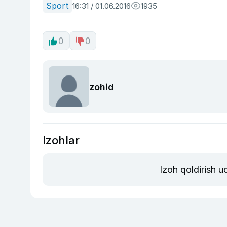
Sport
16:31 / 01.06.2016
1935
0
0
zohid
Izohlar
Izoh qoldirish 