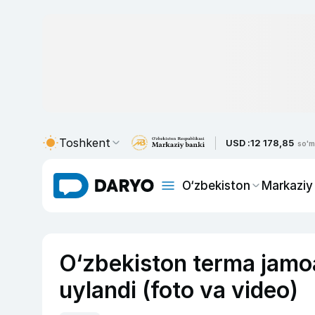
Toshkent
USD :
12 178,85
so'm
O‘zbekiston
Markaziy
O‘zbekiston terma jamoa
uylandi (foto va video)