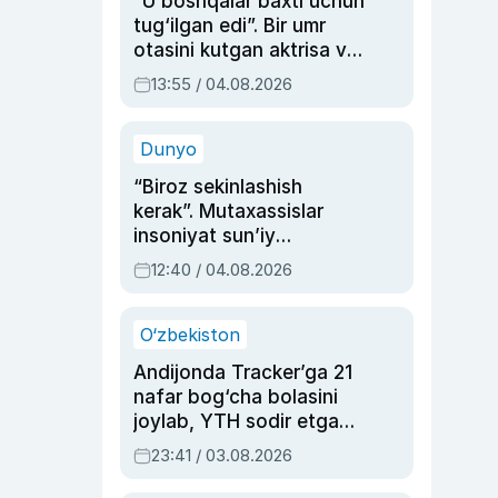
“U boshqalar baxti uchun
tug‘ilgan edi”. Bir umr
otasini kutgan aktrisa va
dublyaj ustasi Rimma
13:55 / 04.08.2026
Ahmedovaning
sinovlarga to‘la hayoti
Dunyo
“Biroz sekinlashish
kerak”. Mutaxassislar
insoniyat sun’iy
intellektni boshqara
12:40 / 04.08.2026
olmay qolishidan xavotir
bildirdi
O‘zbekiston
Andijonda Tracker’ga 21
nafar bog‘cha bolasini
joylab, YTH sodir etgan
ayolga sud hukmi o‘qildi
23:41 / 03.08.2026