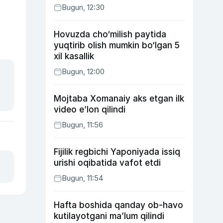
Bugun, 12:30
Hovuzda cho‘milish paytida
yuqtirib olish mumkin bo‘lgan 5
xil kasallik
Bugun, 12:00
Mojtaba Xomanaiy aks etgan ilk
video e’lon qilindi
Bugun, 11:56
Fijilik regbichi Yaponiyada issiq
urishi oqibatida vafot etdi
Bugun, 11:54
Hafta boshida qanday ob-havo
kutilayotgani ma’lum qilindi