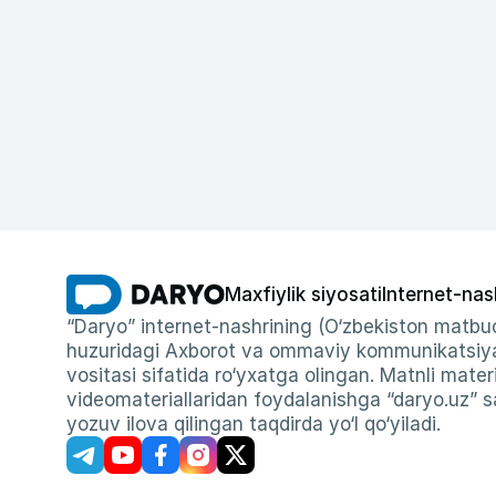
Maxfiylik siyosati
Internet-nas
“Daryo” internet-nashrining (O‘zbekiston matbuo
huzuridagi Axborot va ommaviy kommunikatsiyal
vositasi sifatida ro‘yxatga olingan. Matnli materi
videomateriallaridan foydalanishga “daryo.uz” sa
yozuv ilova qilingan taqdirda yo‘l qo‘yiladi.