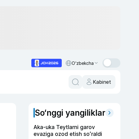
O‘zbekcha
Kabinet
So‘nggi yangiliklar
Aka-uka Teytlarni garov
evaziga ozod etish soʻraldi