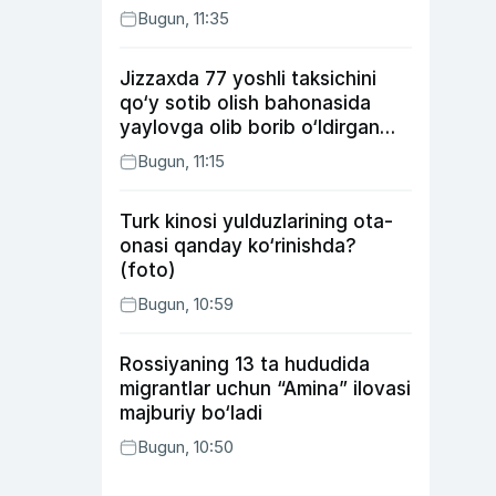
Bugun, 11:35
Jizzaxda 77 yoshli taksichini
qo‘y sotib olish bahonasida
yaylovga olib borib o‘ldirgan
yigit 20 yilga qamaldi
Bugun, 11:15
Turk kinosi yulduzlarining ota-
onasi qanday ko‘rinishda?
(foto)
Bugun, 10:59
Rossiyaning 13 ta hududida
migrantlar uchun “Amina” ilovasi
majburiy bo‘ladi
Bugun, 10:50