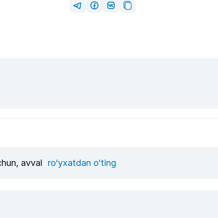
uchun, avval
ro‘yxatdan o‘ting