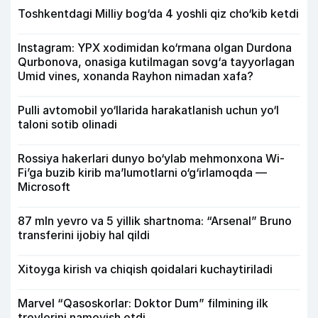
Toshkentdagi Milliy bog‘da 4 yoshli qiz cho‘kib ketdi
Instagram: YPX xodimidan ko‘rmana olgan Durdona
Qurbonova, onasiga kutilmagan sovg‘a tayyorlagan
Umid vines, xonanda Rayhon nimadan xafa?
Pulli avtomobil yo‘llarida harakatlanish uchun yo‘l
taloni sotib olinadi
Rossiya hakerlari dunyo bo‘ylab mehmonxona Wi-
Fi’ga buzib kirib ma’lumotlarni o‘g‘irlamoqda —
Microsoft
87 mln yevro va 5 yillik shartnoma: “Arsenal” Bruno
transferini ijobiy hal qildi
Xitoyga kirish va chiqish qoidalari kuchaytiriladi
Marvel “Qasoskorlar: Doktor Dum” filmining ilk
treylerini namoyish etdi