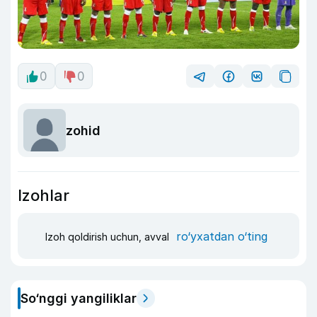
0
0
zohid
Izohlar
ro‘yxatdan o‘ting
Izoh qoldirish uchun, avval
So‘nggi yangiliklar