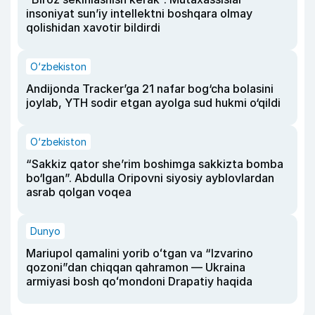
insoniyat sun’iy intellektni boshqara olmay
qolishidan xavotir bildirdi
O‘zbekiston
Andijonda Tracker’ga 21 nafar bog‘cha bolasini
joylab, YTH sodir etgan ayolga sud hukmi o‘qildi
O‘zbekiston
“Sakkiz qator she’rim boshimga sakkizta bomba
bo‘lgan”. Abdulla Oripovni siyosiy ayblovlardan
asrab qolgan voqea
Dunyo
Mariupol qamalini yorib oʻtgan va “Izvarino
qozoni”dan chiqqan qahramon — Ukraina
armiyasi bosh qoʻmondoni Drapatiy haqida