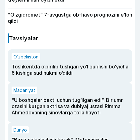
“O‘zgidromet” 7-avgustga ob-havo prognozini e’lon
qildi
Tavsiyalar
O‘zbekiston
Toshkentda o‘pirilib tushgan yo‘l qurilishi bo‘yicha
6 kishiga sud hukmi o‘qildi
Madaniyat
“U boshqalar baxti uchun tug‘ilgan edi”. Bir umr
otasini kutgan aktrisa va dublyaj ustasi Rimma
Ahmedovaning sinovlarga to‘la hayoti
Dunyo
“Biroz sekinlashish kerak”. Mutaxassislar