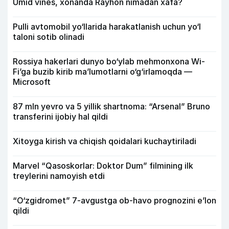
Umid vines, xonanda Rayhon nimadan xafa?
Pulli avtomobil yo‘llarida harakatlanish uchun yo‘l
taloni sotib olinadi
Rossiya hakerlari dunyo bo‘ylab mehmonxona Wi-
Fi’ga buzib kirib ma’lumotlarni o‘g‘irlamoqda —
Microsoft
87 mln yevro va 5 yillik shartnoma: “Arsenal” Bruno
transferini ijobiy hal qildi
Xitoyga kirish va chiqish qoidalari kuchaytiriladi
Marvel “Qasoskorlar: Doktor Dum” filmining ilk
treylerini namoyish etdi
“O‘zgidromet” 7-avgustga ob-havo prognozini e’lon
qildi