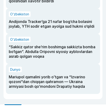
qolishidan xavotir bildirdi
O‘zbekiston
Andijonda Tracker’ga 21 nafar bog‘cha bolasini
joylab, YTH sodir etgan ayolga sud hukmi o‘qildi
O‘zbekiston
“Sakkiz qator she’rim boshimga sakkizta bomba
bo‘lgan”. Abdulla Oripovni siyosiy ayblovlardan
asrab qolgan voqea
Dunyo
Mariupol qamalini yorib oʻtgan va “Izvarino
qozoni”dan chiqqan qahramon — Ukraina
armiyasi bosh qoʻmondoni Drapatiy haqida