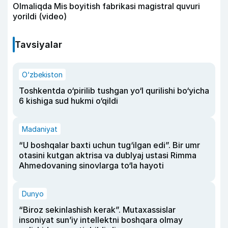
Olmaliqda Mis boyitish fabrikasi magistral quvuri
yorildi (video)
Tavsiyalar
O‘zbekiston
Toshkentda o‘pirilib tushgan yo‘l qurilishi bo‘yicha
6 kishiga sud hukmi o‘qildi
Madaniyat
“U boshqalar baxti uchun tug‘ilgan edi”. Bir umr
otasini kutgan aktrisa va dublyaj ustasi Rimma
Ahmedovaning sinovlarga to‘la hayoti
Dunyo
“Biroz sekinlashish kerak”. Mutaxassislar
insoniyat sun’iy intellektni boshqara olmay