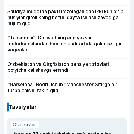
Saudiya mudofaa pakti imzolaganidan ikki kun o‘tib
husiylar qirollikning neftni qayta ishlash zavodiga
hujum qildi
“Tansoqchi”: Gollivudning eng yaxshi
melodramalaridan birining kadr ortida qolib ketgan
voqealari
O‘zbekiston va Qirg‘iziston pensiya to‘lovlari
bo‘yicha kelishuvga erishdi
“Barselona” Rodri uchun “Manchester Siti”ga bir
futbolchisini taklif qildi
Tavsiyalar
O‘zbekiston