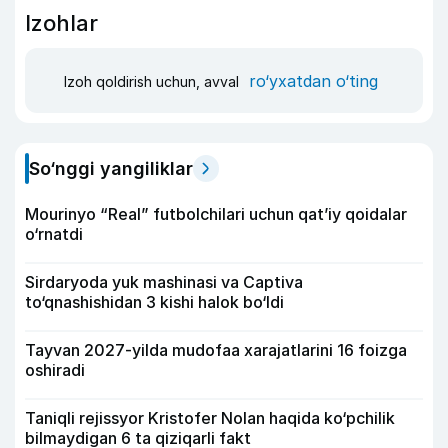
Izohlar
ro‘yxatdan o‘ting
Izoh qoldirish uchun, avval
So‘nggi yangiliklar
Mourinyo “Real” futbolchilari uchun qat’iy qoidalar
o‘rnatdi
Sirdaryoda yuk mashinasi va Captiva
to‘qnashishidan 3 kishi halok bo‘ldi
Tayvan 2027-yilda mudofaa xarajatlarini 16 foizga
oshiradi
Taniqli rejissyor Kristofer Nolan haqida ko‘pchilik
bilmaydigan 6 ta qiziqarli fakt