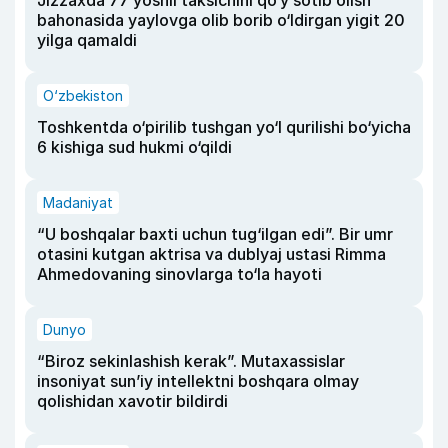
Jizzaxda 77 yoshli taksichini qo‘y sotib olish
bahonasida yaylovga olib borib o‘ldirgan yigit 20
yilga qamaldi
O‘zbekiston
Toshkentda o‘pirilib tushgan yo‘l qurilishi bo‘yicha
6 kishiga sud hukmi o‘qildi
Madaniyat
“U boshqalar baxti uchun tug‘ilgan edi”. Bir umr
otasini kutgan aktrisa va dublyaj ustasi Rimma
Ahmedovaning sinovlarga to‘la hayoti
Dunyo
“Biroz sekinlashish kerak”. Mutaxassislar
insoniyat sun’iy intellektni boshqara olmay
qolishidan xavotir bildirdi