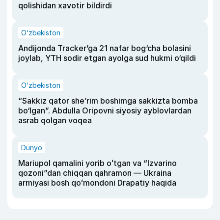
qolishidan xavotir bildirdi
O‘zbekiston
Andijonda Tracker’ga 21 nafar bog‘cha bolasini
joylab, YTH sodir etgan ayolga sud hukmi o‘qildi
O‘zbekiston
“Sakkiz qator she’rim boshimga sakkizta bomba
bo‘lgan”. Abdulla Oripovni siyosiy ayblovlardan
asrab qolgan voqea
Dunyo
Mariupol qamalini yorib oʻtgan va “Izvarino
qozoni”dan chiqqan qahramon — Ukraina
armiyasi bosh qoʻmondoni Drapatiy haqida