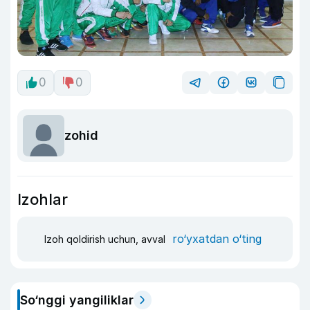
0
0
zohid
Izohlar
ro‘yxatdan o‘ting
Izoh qoldirish uchun, avval
So‘nggi yangiliklar