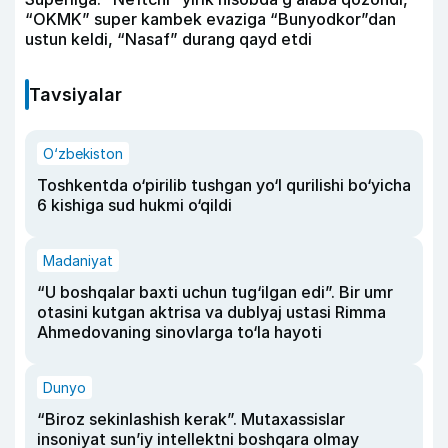
“OKMK” super kambek evaziga “Bunyodkor”dan
ustun keldi, “Nasaf” durang qayd etdi
Tavsiyalar
O‘zbekiston
Toshkentda o‘pirilib tushgan yo‘l qurilishi bo‘yicha
6 kishiga sud hukmi o‘qildi
Madaniyat
“U boshqalar baxti uchun tug‘ilgan edi”. Bir umr
otasini kutgan aktrisa va dublyaj ustasi Rimma
Ahmedovaning sinovlarga to‘la hayoti
Dunyo
“Biroz sekinlashish kerak”. Mutaxassislar
insoniyat sun’iy intellektni boshqara olmay