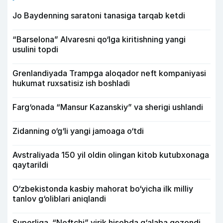
Jo Baydenning saratoni tanasiga tarqab ketdi
“Barselona” Alvaresni qo‘lga kiritishning yangi
usulini topdi
Grenlandiyada Trampga aloqador neft kompaniyasi
hukumat ruxsatisiz ish boshladi
Farg‘onada “Mansur Kazanskiy” va sherigi ushlandi
Zidanning o‘g‘li yangi jamoaga o‘tdi
Avstraliyada 150 yil oldin olingan kitob kutubxonaga
qaytarildi
O‘zbekistonda kasbiy mahorat bo‘yicha ilk milliy
tanlov g‘oliblari aniqlandi
Superliga. “Neftchi” yirik hisobda g‘alaba qozondi,