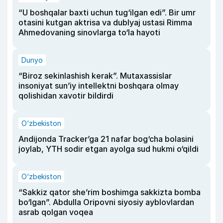
“U boshqalar baxti uchun tug‘ilgan edi”. Bir umr
otasini kutgan aktrisa va dublyaj ustasi Rimma
Ahmedovaning sinovlarga to‘la hayoti
Dunyo
“Biroz sekinlashish kerak”. Mutaxassislar
insoniyat sun’iy intellektni boshqara olmay
qolishidan xavotir bildirdi
O‘zbekiston
Andijonda Tracker’ga 21 nafar bog‘cha bolasini
joylab, YTH sodir etgan ayolga sud hukmi o‘qildi
O‘zbekiston
“Sakkiz qator she’rim boshimga sakkizta bomba
bo‘lgan”. Abdulla Oripovni siyosiy ayblovlardan
asrab qolgan voqea