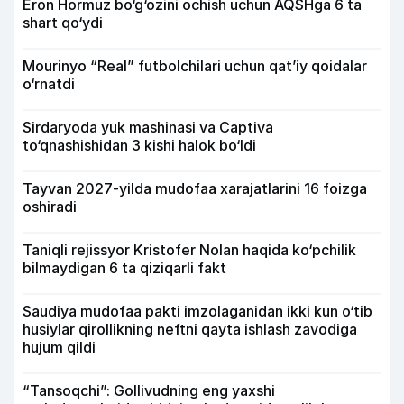
Eron Hormuz bo‘g‘ozini ochish uchun AQSHga 6 ta
shart qo‘ydi
Mourinyo “Real” futbolchilari uchun qat’iy qoidalar
o‘rnatdi
Sirdaryoda yuk mashinasi va Captiva
to‘qnashishidan 3 kishi halok bo‘ldi
Tayvan 2027-yilda mudofaa xarajatlarini 16 foizga
oshiradi
Taniqli rejissyor Kristofer Nolan haqida ko‘pchilik
bilmaydigan 6 ta qiziqarli fakt
Saudiya mudofaa pakti imzolaganidan ikki kun o‘tib
husiylar qirollikning neftni qayta ishlash zavodiga
hujum qildi
“Tansoqchi”: Gollivudning eng yaxshi