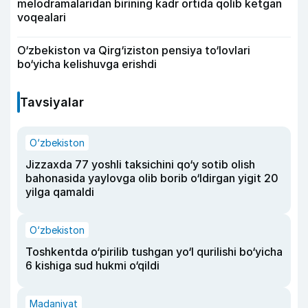
melodramalaridan birining kadr ortida qolib ketgan
voqealari
O‘zbekiston va Qirg‘iziston pensiya to‘lovlari
bo‘yicha kelishuvga erishdi
Tavsiyalar
O‘zbekiston
Jizzaxda 77 yoshli taksichini qo‘y sotib olish
bahonasida yaylovga olib borib o‘ldirgan yigit 20
yilga qamaldi
O‘zbekiston
Toshkentda o‘pirilib tushgan yo‘l qurilishi bo‘yicha
6 kishiga sud hukmi o‘qildi
Madaniyat