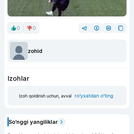
0
0
zohid
Izohlar
ro‘yxatdan o‘ting
Izoh qoldirish uchun, avval
So‘nggi yangiliklar