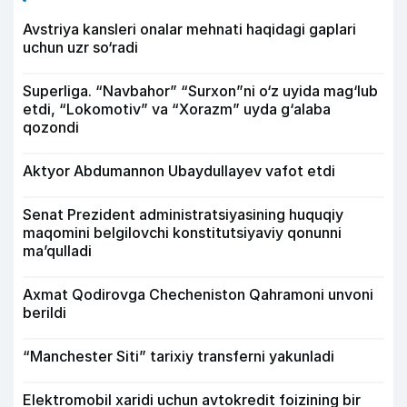
Avstriya kansleri onalar mehnati haqidagi gaplari
uchun uzr so‘radi
Superliga. “Navbahor” “Surxon”ni o‘z uyida mag‘lub
etdi, “Lokomotiv” va “Xorazm” uyda g‘alaba
qozondi
Aktyor Abdu­mannon Ubaydullayev vafot etdi
Senat Prezident administratsiyasining huquqiy
maqomini belgilovchi konstitutsiyaviy qonunni
ma’qulladi
Axmat Qodirovga Checheniston Qahramoni unvoni
berildi
“Manchester Siti” tarixiy transferni yakunladi
Elektromobil xaridi uchun avtokredit foizining bir