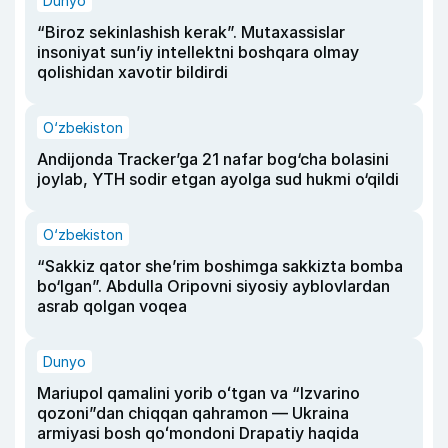
Dunyo
“Biroz sekinlashish kerak”. Mutaxassislar
insoniyat sun’iy intellektni boshqara olmay
qolishidan xavotir bildirdi
O‘zbekiston
Andijonda Tracker’ga 21 nafar bog‘cha bolasini
joylab, YTH sodir etgan ayolga sud hukmi o‘qildi
O‘zbekiston
“Sakkiz qator she’rim boshimga sakkizta bomba
bo‘lgan”. Abdulla Oripovni siyosiy ayblovlardan
asrab qolgan voqea
Dunyo
Mariupol qamalini yorib oʻtgan va “Izvarino
qozoni”dan chiqqan qahramon — Ukraina
armiyasi bosh qoʻmondoni Drapatiy haqida