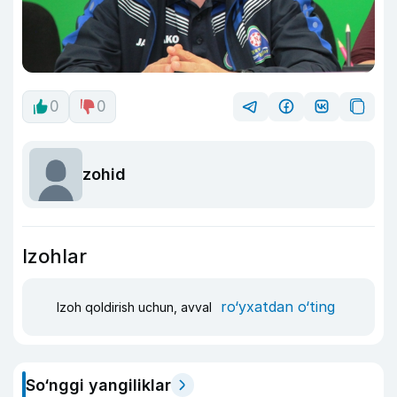
0
0
zohid
Izohlar
ro‘yxatdan o‘ting
Izoh qoldirish uchun, avval
So‘nggi yangiliklar