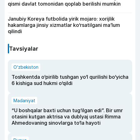
qismi davlat tomonidan qoplab berilishi mumkin
Janubiy Koreya futbolida yirik mojaro: xorijlik
hakamlarga jinsiy xizmatlar ko‘rsatilgani ma’lum
qilindi
Tavsiyalar
O‘zbekiston
Toshkentda o‘pirilib tushgan yo‘l qurilishi bo‘yicha
6 kishiga sud hukmi o‘qildi
Madaniyat
“U boshqalar baxti uchun tug‘ilgan edi”. Bir umr
otasini kutgan aktrisa va dublyaj ustasi Rimma
Ahmedovaning sinovlarga to‘la hayoti