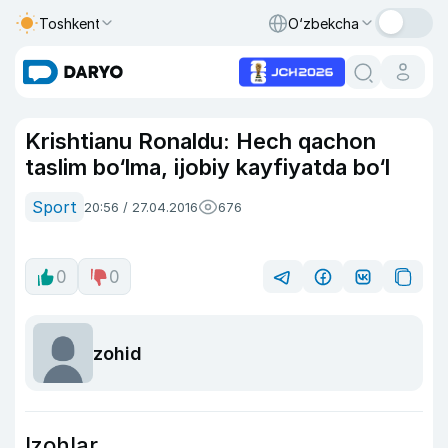
Toshkent
O‘zbekcha
Krishtianu Ronaldu: Hech qachon
taslim bo‘lma, ijobiy kayfiyatda bo‘l
Sport
20:56 / 27.04.2016
676
0
0
zohid
Izohlar