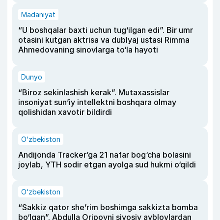
Madaniyat
“U boshqalar baxti uchun tug‘ilgan edi”. Bir umr
otasini kutgan aktrisa va dublyaj ustasi Rimma
Ahmedovaning sinovlarga to‘la hayoti
Dunyo
“Biroz sekinlashish kerak”. Mutaxassislar
insoniyat sun’iy intellektni boshqara olmay
qolishidan xavotir bildirdi
O‘zbekiston
Andijonda Tracker’ga 21 nafar bog‘cha bolasini
joylab, YTH sodir etgan ayolga sud hukmi o‘qildi
O‘zbekiston
“Sakkiz qator she’rim boshimga sakkizta bomba
bo‘lgan”. Abdulla Oripovni siyosiy ayblovlardan