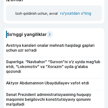
ro‘yxatdan o‘ting
Izoh qoldirish uchun, avval
So‘nggi yangiliklar
Avstriya kansleri onalar mehnati haqidagi gaplari
uchun uzr so‘radi
Superliga. “Navbahor” “Surxon”ni o‘z uyida mag‘lub
etdi, “Lokomotiv” va “Xorazm” uyda g‘alaba
qozondi
Aktyor Abdu­mannon Ubaydullayev vafot etdi
Senat Prezident administratsiyasining huquqiy
maqomini belgilovchi konstitutsiyaviy qonunni
ma’qulladi