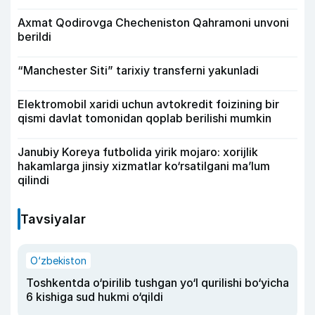
Axmat Qodirovga Checheniston Qahramoni unvoni
berildi
“Manchester Siti” tarixiy transferni yakunladi
Elektromobil xaridi uchun avtokredit foizining bir
qismi davlat tomonidan qoplab berilishi mumkin
Janubiy Koreya futbolida yirik mojaro: xorijlik
hakamlarga jinsiy xizmatlar ko‘rsatilgani ma’lum
qilindi
Tavsiyalar
O‘zbekiston
Toshkentda o‘pirilib tushgan yo‘l qurilishi bo‘yicha
6 kishiga sud hukmi o‘qildi