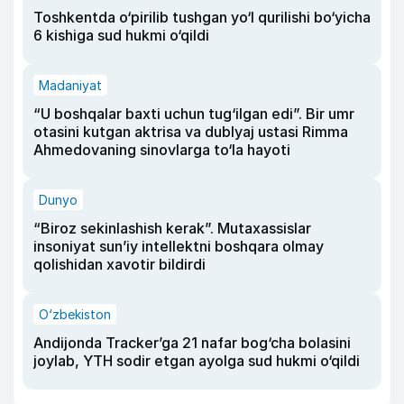
Toshkentda o‘pirilib tushgan yo‘l qurilishi bo‘yicha
6 kishiga sud hukmi o‘qildi
Madaniyat
“U boshqalar baxti uchun tug‘ilgan edi”. Bir umr
otasini kutgan aktrisa va dublyaj ustasi Rimma
Ahmedovaning sinovlarga to‘la hayoti
Dunyo
“Biroz sekinlashish kerak”. Mutaxassislar
insoniyat sun’iy intellektni boshqara olmay
qolishidan xavotir bildirdi
O‘zbekiston
Andijonda Tracker’ga 21 nafar bog‘cha bolasini
joylab, YTH sodir etgan ayolga sud hukmi o‘qildi