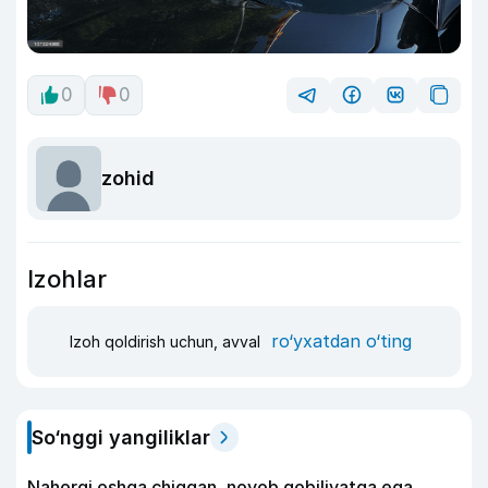
0
0
zohid
Izohlar
ro‘yxatdan o‘ting
Izoh qoldirish uchun, avval
So‘nggi yangiliklar
Nahorgi oshga chiqqan, noyob qobiliyatga ega