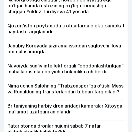
bo‘lgan hamda ustozining o‘g‘liga turmushga
chiqqan Yulduz Turdiyeva 41 yoshda
Qozog‘iston poytaxtida trotuarlarda elektr samokat
haydash taqiqlanadi
Janubiy Koreyada jazirama issiqdan saqlovchi ilova
ommalashmoqda
Navoiyda sun’iy intellekt orqali “obodonlashtirilgan”
mahalla rasmlari bo‘yicha hokimlik izoh berdi
Nima uchun Salohning “Trabzonspor”ga o‘tishi Messi
va Ronalduning transferlaridan tubdan farq qiladi?
Britaniyaning harbiy dronlaridagi kameralar Xitoyga
ma’lumot uzatgani aniqlandi
Tataristonda dronlar hujumi sabab 7 nafar
o‘zbekistonlik halok bo‘ldi