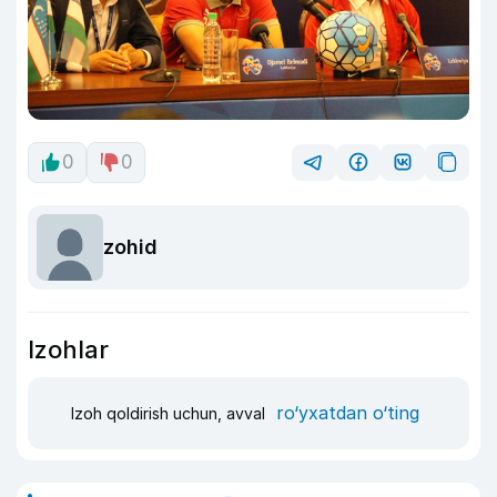
0
0
zohid
Izohlar
ro‘yxatdan o‘ting
Izoh qoldirish uchun, avval