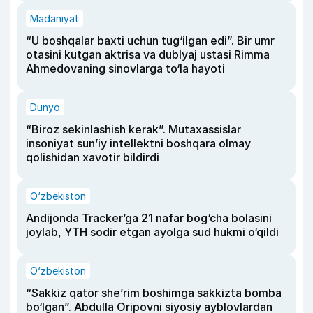
Madaniyat
“U boshqalar baxti uchun tug‘ilgan edi”. Bir umr
otasini kutgan aktrisa va dublyaj ustasi Rimma
Ahmedovaning sinovlarga to‘la hayoti
Dunyo
“Biroz sekinlashish kerak”. Mutaxassislar
insoniyat sun’iy intellektni boshqara olmay
qolishidan xavotir bildirdi
O‘zbekiston
Andijonda Tracker’ga 21 nafar bog‘cha bolasini
joylab, YTH sodir etgan ayolga sud hukmi o‘qildi
O‘zbekiston
“Sakkiz qator she’rim boshimga sakkizta bomba
bo‘lgan”. Abdulla Oripovni siyosiy ayblovlardan