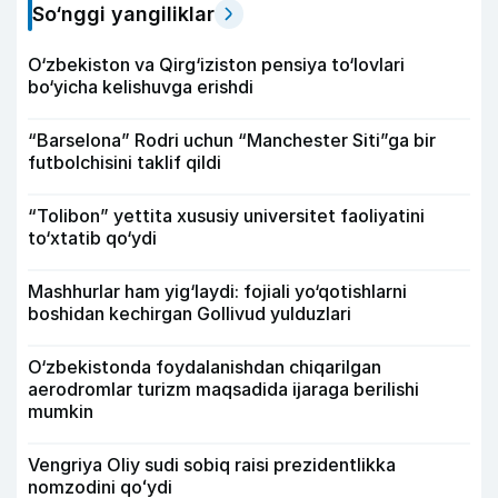
So‘nggi yangiliklar
O‘zbekiston va Qirg‘iziston pensiya to‘lovlari
bo‘yicha kelishuvga erishdi
“Barselona” Rodri uchun “Manchester Siti”ga bir
futbolchisini taklif qildi
“Tolibon” yettita xususiy universitet faoliyatini
to‘xtatib qo‘ydi
Mashhurlar ham yig‘laydi: fojiali yo‘qotishlarni
boshidan kechirgan Gollivud yulduzlari
O‘zbekistonda foydalanishdan chiqarilgan
aerodromlar turizm maqsadida ijaraga berilishi
mumkin
Vengriya Oliy sudi sobiq raisi prezidentlikka
nomzodini qoʻydi