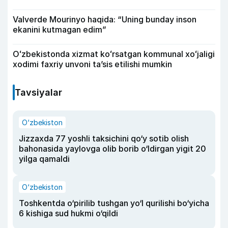
Valverde Mourinyo haqida: “Uning bunday inson
ekanini kutmagan edim”
Oʻzbekistonda xizmat koʻrsatgan kommunal xoʻjaligi
xodimi faxriy unvoni taʼsis etilishi mumkin
Tavsiyalar
O‘zbekiston
Jizzaxda 77 yoshli taksichini qo‘y sotib olish
bahonasida yaylovga olib borib o‘ldirgan yigit 20
yilga qamaldi
O‘zbekiston
Toshkentda o‘pirilib tushgan yo‘l qurilishi bo‘yicha
6 kishiga sud hukmi o‘qildi