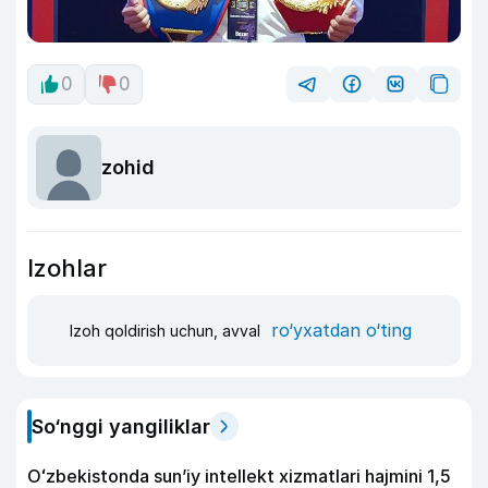
0
0
zohid
Izohlar
ro‘yxatdan o‘ting
Izoh qoldirish uchun, avval
So‘nggi yangiliklar
Oʻzbekistonda sunʼiy intellekt xizmatlari hajmini 1,5