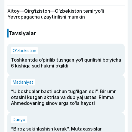
Xitoy—Qirg‘iziston—O‘zbekiston temiryo‘li
Yevropagacha uzaytirilishi mumkin
Tavsiyalar
O‘zbekiston
Toshkentda o‘pirilib tushgan yo‘l qurilishi bo‘yicha
6 kishiga sud hukmi o‘qildi
Madaniyat
“U boshqalar baxti uchun tug‘ilgan edi”. Bir umr
otasini kutgan aktrisa va dublyaj ustasi Rimma
Ahmedovaning sinovlarga to‘la hayoti
Dunyo
“Biroz sekinlashish kerak”. Mutaxassislar