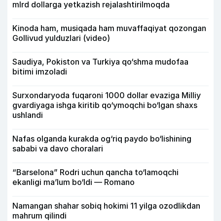
mlrd dollarga yetkazish rejalashtirilmoqda
Kinoda ham, musiqada ham muvaffaqiyat qozongan
Gollivud yulduzlari (video)
Saudiya, Pokiston va Turkiya qo‘shma mudofaa
bitimi imzoladi
Surxondaryoda fuqaroni 1000 dollar evaziga Milliy
gvardiyaga ishga kiritib qo‘ymoqchi bo‘lgan shaxs
ushlandi
Nafas olganda kurakda og‘riq paydo bo‘lishining
sababi va davo choralari
“Barselona” Rodri uchun qancha to‘lamoqchi
ekanligi ma’lum bo‘ldi — Romano
Namangan shahar sobiq hokimi 11 yilga ozodlikdan
mahrum qilindi