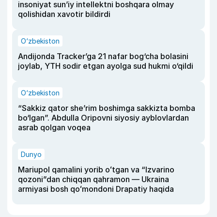
insoniyat sun’iy intellektni boshqara olmay
qolishidan xavotir bildirdi
O‘zbekiston
Andijonda Tracker’ga 21 nafar bog‘cha bolasini
joylab, YTH sodir etgan ayolga sud hukmi o‘qildi
O‘zbekiston
“Sakkiz qator she’rim boshimga sakkizta bomba
bo‘lgan”. Abdulla Oripovni siyosiy ayblovlardan
asrab qolgan voqea
Dunyo
Mariupol qamalini yorib oʻtgan va “Izvarino
qozoni”dan chiqqan qahramon — Ukraina
armiyasi bosh qoʻmondoni Drapatiy haqida