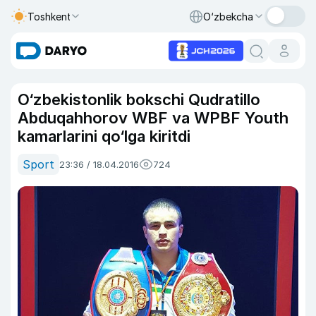
Toshkent
O‘zbekcha
O‘zbekistonlik bokschi Qudratillo
Abduqahhorov WBF va WPBF Youth
kamarlarini qo‘lga kiritdi
Sport
23:36 / 18.04.2016
724