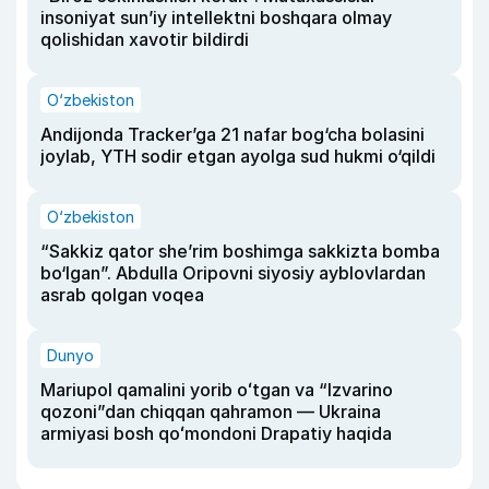
insoniyat sun’iy intellektni boshqara olmay
qolishidan xavotir bildirdi
O‘zbekiston
Andijonda Tracker’ga 21 nafar bog‘cha bolasini
joylab, YTH sodir etgan ayolga sud hukmi o‘qildi
O‘zbekiston
“Sakkiz qator she’rim boshimga sakkizta bomba
bo‘lgan”. Abdulla Oripovni siyosiy ayblovlardan
asrab qolgan voqea
Dunyo
Mariupol qamalini yorib oʻtgan va “Izvarino
qozoni”dan chiqqan qahramon — Ukraina
armiyasi bosh qoʻmondoni Drapatiy haqida