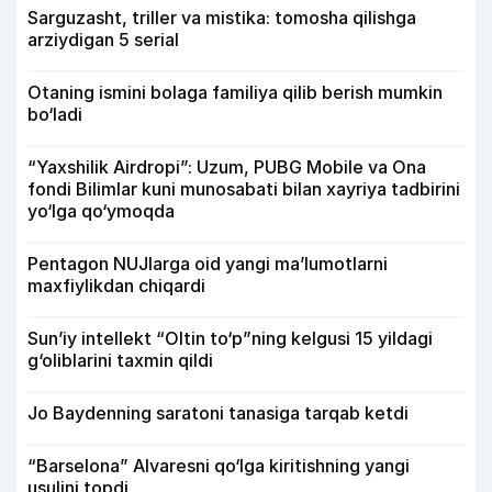
Sarguzasht, triller va mistika: tomosha qilishga
arziydigan 5 serial
Otaning ismini bolaga familiya qilib berish mumkin
bo‘ladi
“Yaxshilik Airdropi”: Uzum, PUBG Mobile va Ona
fondi Bilimlar kuni munosabati bilan xayriya tadbirini
yo‘lga qo‘ymoqda
Pentagon NUJlarga oid yangi maʼlumotlarni
maxfiylikdan chiqardi
Sun’iy intellekt “Oltin to‘p”ning kelgusi 15 yildagi
g‘oliblarini taxmin qildi
Jo Baydenning saratoni tanasiga tarqab ketdi
“Barselona” Alvaresni qo‘lga kiritishning yangi
usulini topdi