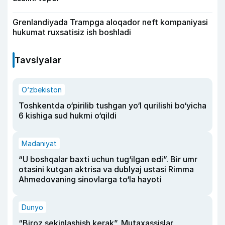
Grenlandiyada Trampga aloqador neft kompaniyasi
hukumat ruxsatisiz ish boshladi
Tavsiyalar
O‘zbekiston
Toshkentda o‘pirilib tushgan yo‘l qurilishi bo‘yicha
6 kishiga sud hukmi o‘qildi
Madaniyat
“U boshqalar baxti uchun tug‘ilgan edi”. Bir umr
otasini kutgan aktrisa va dublyaj ustasi Rimma
Ahmedovaning sinovlarga to‘la hayoti
Dunyo
“Biroz sekinlashish kerak”. Mutaxassislar