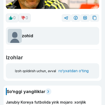
0
0
zohid
Izohlar
ro‘yxatdan o‘ting
Izoh qoldirish uchun, avval
So‘nggi yangiliklar
Janubiy Koreya futbolida yirik mojaro: xorijlik