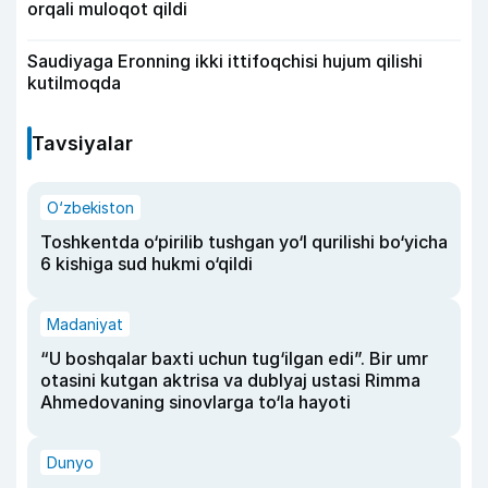
orqali muloqot qildi
Saudiyaga Eronning ikki ittifoqchisi hujum qilishi
kutilmoqda
Tavsiyalar
O‘zbekiston
Toshkentda o‘pirilib tushgan yo‘l qurilishi bo‘yicha
6 kishiga sud hukmi o‘qildi
Madaniyat
“U boshqalar baxti uchun tug‘ilgan edi”. Bir umr
otasini kutgan aktrisa va dublyaj ustasi Rimma
Ahmedovaning sinovlarga to‘la hayoti
Dunyo