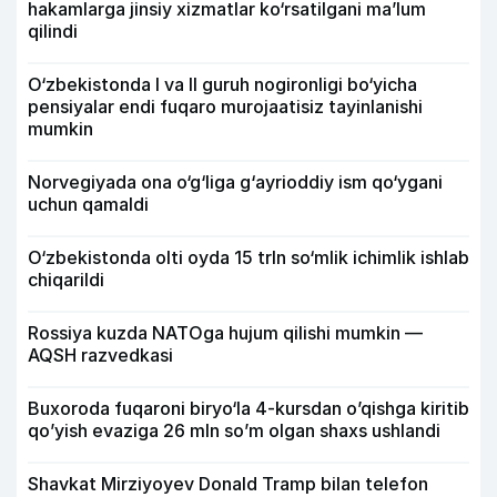
hakamlarga jinsiy xizmatlar ko‘rsatilgani ma’lum
qilindi
O‘zbekistonda I va II guruh nogironligi bo‘yicha
pensiyalar endi fuqaro murojaatisiz tayinlanishi
mumkin
Norvegiyada ona o‘g‘liga g‘ayrioddiy ism qo‘ygani
uchun qamaldi
O‘zbekistonda olti oyda 15 trln so‘mlik ichimlik ishlab
chiqarildi
Rossiya kuzda NATOga hujum qilishi mumkin —
AQSH razvedkasi
Buxoroda fuqaroni biryo‘la 4-kursdan o’qishga kiritib
qo’yish evaziga 26 mln so’m olgan shaxs ushlandi
Shavkat Mirziyoyev Donald Tramp bilan telefon