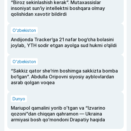
“Biroz sekinlashish kerak”. Mutaxassislar
insoniyat sun’iy intellektni boshqara olmay
qolishidan xavotir bildirdi
O‘zbekiston
Andijonda Tracker’ga 21 nafar bog‘cha bolasini
joylab, YTH sodir etgan ayolga sud hukmi o‘qildi
O‘zbekiston
“Sakkiz qator she’rim boshimga sakkizta bomba
bo‘lgan”. Abdulla Oripovni siyosiy ayblovlardan
asrab qolgan voqea
Dunyo
Mariupol qamalini yorib oʻtgan va “Izvarino
qozoni”dan chiqqan qahramon — Ukraina
armiyasi bosh qoʻmondoni Drapatiy haqida