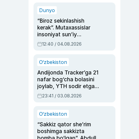
sinovlarga to‘la hayoti
Dunyo
“Biroz sekinlashish
kerak”. Mutaxassislar
insoniyat sun’iy
intellektni boshqara
12:40 / 04.08.2026
olmay qolishidan xavotir
bildirdi
O‘zbekiston
Andijonda Tracker’ga 21
nafar bog‘cha bolasini
joylab, YTH sodir etgan
ayolga sud hukmi o‘qildi
23:41 / 03.08.2026
O‘zbekiston
“Sakkiz qator she’rim
boshimga sakkizta
bomba bo‘lgan”. Abdulla