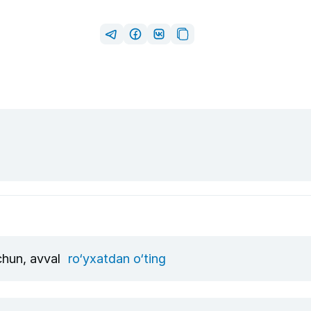
uchun, avval
ro‘yxatdan o‘ting