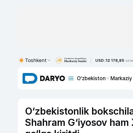
Toshkent
USD :
12 178,85
so'm
O‘zbekiston
Markaziy
O‘zbekistonlik bokschil
Shahram G‘iyosov ham Xi