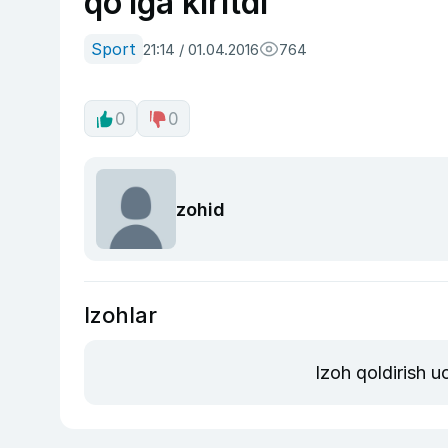
qo‘lga kiritdi
Sport
21:14 / 01.04.2016
764
0
0
zohid
Izohlar
Izoh qoldirish 