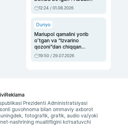
Oripovni siyosiy
12:24 / 01.08.2026
ayblovlardan asrab
qolgan voqea
Dunyo
Mariupol qamalini yorib
oʻtgan va “Izvarino
qozoni”dan chiqqan
qahramon — Ukraina
19:50 / 29.07.2026
armiyasi bosh
qoʻmondoni Drapatiy
haqida
ivi
Reklama
publikasi Prezidenti Administratsiyasi
-sonli guvohnoma bilan ommaviy axborot
shuningdek, fotografik, grafik, audio va/yoki
et-nashrining muallifligini ko‘rsatuvchi