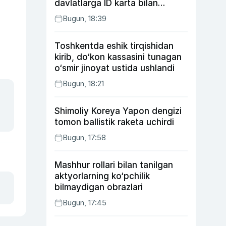
davlatlarga ID karta bilan
boriladi
Bugun, 18:39
Toshkentda eshik tirqishidan
kirib, do‘kon kassasini tunagan
o‘smir jinoyat ustida ushlandi
Bugun, 18:21
Shimoliy Koreya Yapon dengizi
tomon ballistik raketa uchirdi
Bugun, 17:58
Mashhur rollari bilan tanilgan
aktyorlarning ko‘pchilik
bilmaydigan obrazlari
Bugun, 17:45