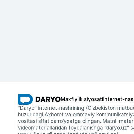
Maxfiylik siyosati
Internet-nas
“Daryo” internet-nashrining (O‘zbekiston matbuo
huzuridagi Axborot va ommaviy kommunikatsiyal
vositasi sifatida ro‘yxatga olingan. Matnli materi
videomateriallaridan foydalanishga “daryo.uz” sa