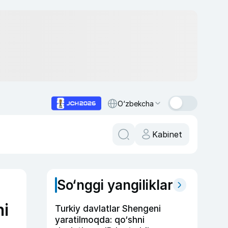
O‘zbekcha
Kabinet
So‘nggi yangiliklar
ni
Turkiy davlatlar Shengeni
yaratilmoqda: qo‘shni