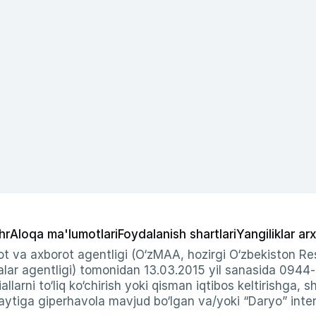
hr
Aloqa ma'lumotlari
Foydalanish shartlari
Yangiliklar arx
t va axborot agentligi (O‘zMAA, hozirgi O‘zbekiston Res
ar agentligi) tomonidan 13.03.2015 yil sanasida 0944
allarni to‘liq ko‘chirish yoki qisman iqtibos keltirishga, 
ytiga giperhavola mavjud bo‘lgan va/yoki “Daryo” intern