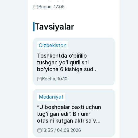
Bugun, 17:05
Tavsiyalar
O‘zbekiston
Toshkentda o‘pirilib
tushgan yo‘l qurilishi
bo‘yicha 6 kishiga sud
hukmi o‘qildi
Kecha, 10:10
Madaniyat
“U boshqalar baxti uchun
tug‘ilgan edi”. Bir umr
otasini kutgan aktrisa va
dublyaj ustasi Rimma
13:55 / 04.08.2026
Ahmedovaning