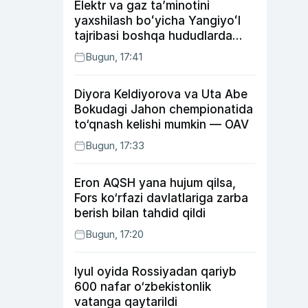
Elektr va gaz taʼminotini
yaxshilash boʻyicha Yangiyoʻl
tajribasi boshqa hududlarda
ham joriy etiladi
Bugun, 17:41
Diyora Keldiyorova va Uta Abe
Bokudagi Jahon chempionatida
to‘qnash kelishi mumkin — OAV
Bugun, 17:33
Eron AQSH yana hujum qilsa,
Fors ko‘rfazi davlatlariga zarba
berish bilan tahdid qildi
Bugun, 17:20
Iyul oyida Rossiyadan qariyb
600 nafar o‘zbekistonlik
vatanga qaytarildi