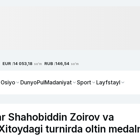
EUR :
RUB :
14 053,18
146,54
so'm
so'm
 Osiyo
Dunyo
Pul
Madaniyat
Sport
Layfstayl
ar Shahobiddin Zoirov va
toydagi turnirda oltin medal