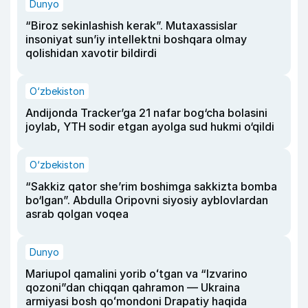
Dunyo
“Biroz sekinlashish kerak”. Mutaxassislar
insoniyat sun’iy intellektni boshqara olmay
qolishidan xavotir bildirdi
O‘zbekiston
Andijonda Tracker’ga 21 nafar bog‘cha bolasini
joylab, YTH sodir etgan ayolga sud hukmi o‘qildi
O‘zbekiston
“Sakkiz qator she’rim boshimga sakkizta bomba
bo‘lgan”. Abdulla Oripovni siyosiy ayblovlardan
asrab qolgan voqea
Dunyo
Mariupol qamalini yorib oʻtgan va “Izvarino
qozoni”dan chiqqan qahramon — Ukraina
armiyasi bosh qoʻmondoni Drapatiy haqida