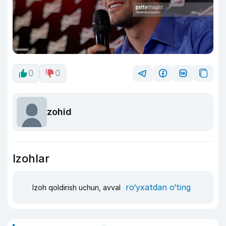
0
0
zohid
Izohlar
ro‘yxatdan o‘ting
Izoh qoldirish uchun, avval