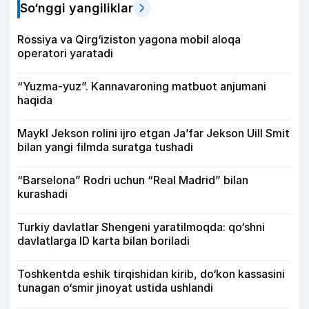
So‘nggi yangiliklar
Rossiya va Qirg‘iziston yagona mobil aloqa
operatori yaratadi
“Yuzma-yuz”. Kannavaroning matbuot anjumani
haqida
Maykl Jekson rolini ijro etgan Ja’far Jekson Uill Smit
bilan yangi filmda suratga tushadi
“Barselona” Rodri uchun “Real Madrid” bilan
kurashadi
Turkiy davlatlar Shengeni yaratilmoqda: qo‘shni
davlatlarga ID karta bilan boriladi
Toshkentda eshik tirqishidan kirib, do‘kon kassasini
tunagan o‘smir jinoyat ustida ushlandi