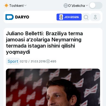
Toshkent
O‘zbekcha
Juliano Belletti: Braziliya terma
jamoasi a’zolariga Neymarning
termada istagan ishini qilishi
yoqmaydi
Sport
02:12 / 31.03.2016
495