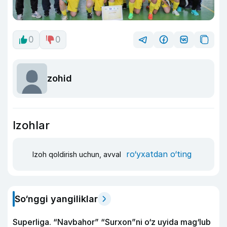
0
0
zohid
Izohlar
ro‘yxatdan o‘ting
Izoh qoldirish uchun, avval
So‘nggi yangiliklar
Superliga. “Navbahor” “Surxon”ni o‘z uyida mag‘lub