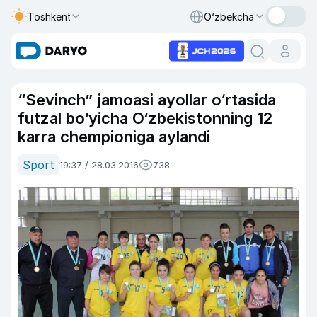
Toshkent
O‘zbekcha
“Sevinch” jamoasi ayollar o‘rtasida
futzal bo‘yicha O‘zbekistonning 12
karra chempioniga aylandi
Sport
19:37 / 28.03.2016
738