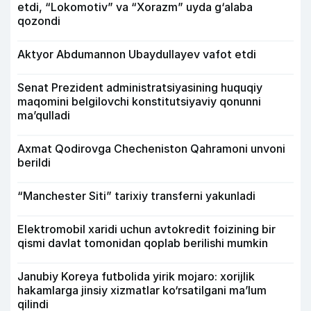
etdi, “Lokomotiv” va “Xorazm” uyda g‘alaba
qozondi
Aktyor Abdu­mannon Ubaydullayev vafot etdi
Senat Prezident administratsiyasining huquqiy
maqomini belgilovchi konstitutsiyaviy qonunni
ma’qulladi
Axmat Qodirovga Checheniston Qahramoni unvoni
berildi
“Manchester Siti” tarixiy transferni yakunladi
Elektromobil xaridi uchun avtokredit foizining bir
qismi davlat tomonidan qoplab berilishi mumkin
Janubiy Koreya futbolida yirik mojaro: xorijlik
hakamlarga jinsiy xizmatlar ko‘rsatilgani ma’lum
qilindi