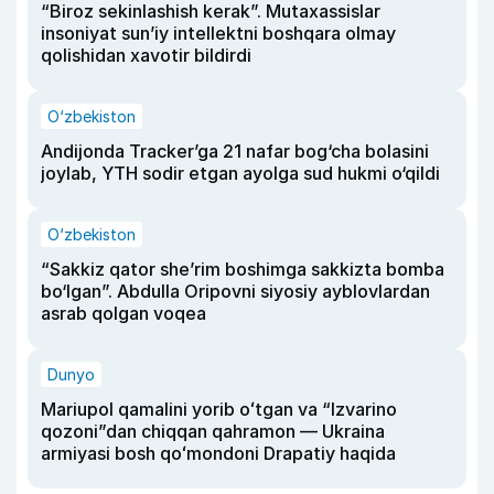
“Biroz sekinlashish kerak”. Mutaxassislar
insoniyat sun’iy intellektni boshqara olmay
qolishidan xavotir bildirdi
O‘zbekiston
Andijonda Tracker’ga 21 nafar bog‘cha bolasini
joylab, YTH sodir etgan ayolga sud hukmi o‘qildi
O‘zbekiston
“Sakkiz qator she’rim boshimga sakkizta bomba
bo‘lgan”. Abdulla Oripovni siyosiy ayblovlardan
asrab qolgan voqea
Dunyo
Mariupol qamalini yorib oʻtgan va “Izvarino
qozoni”dan chiqqan qahramon — Ukraina
armiyasi bosh qoʻmondoni Drapatiy haqida