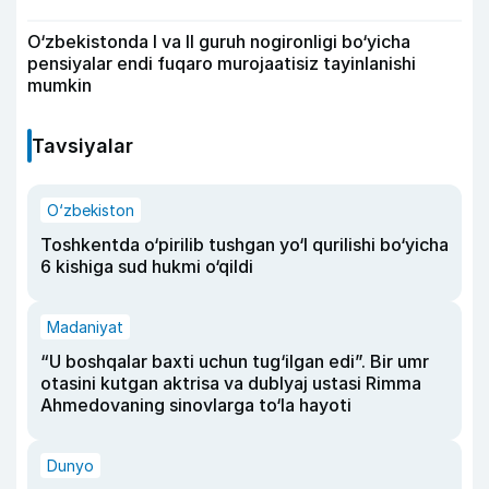
O‘zbekistonda I va II guruh nogironligi bo‘yicha
pensiyalar endi fuqaro murojaatisiz tayinlanishi
mumkin
Tavsiyalar
O‘zbekiston
Toshkentda o‘pirilib tushgan yo‘l qurilishi bo‘yicha
6 kishiga sud hukmi o‘qildi
Madaniyat
“U boshqalar baxti uchun tug‘ilgan edi”. Bir umr
otasini kutgan aktrisa va dublyaj ustasi Rimma
Ahmedovaning sinovlarga to‘la hayoti
Dunyo