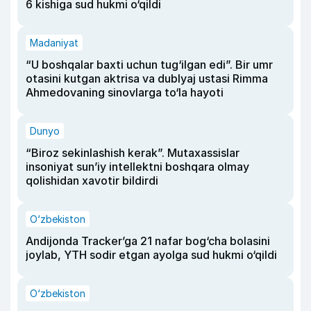
6 kishiga sud hukmi o‘qildi
Madaniyat
“U boshqalar baxti uchun tug‘ilgan edi”. Bir umr
otasini kutgan aktrisa va dublyaj ustasi Rimma
Ahmedovaning sinovlarga to‘la hayoti
Dunyo
“Biroz sekinlashish kerak”. Mutaxassislar
insoniyat sun’iy intellektni boshqara olmay
qolishidan xavotir bildirdi
O‘zbekiston
Andijonda Tracker’ga 21 nafar bog‘cha bolasini
joylab, YTH sodir etgan ayolga sud hukmi o‘qildi
O‘zbekiston