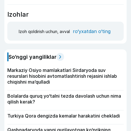
Izohlar
ro‘yxatdan o‘ting
Izoh qoldirish uchun, avval
So‘nggi yangiliklar
Markaziy Osiyo mamlakatlari Sirdaryoda suv
resurslari hisobini avtomatlashtirish rejasini ishlab
chiqishni ma’qulladi
Bolalarda quruq yo‘talni tezda davolash uchun nima
qilish kerak?
Turkiya Qora dengizda kemalar harakatini chekladi
Qashqadaryoda yangi qurilayotgan ko‘prikning