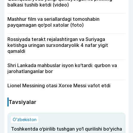
balkasi tushib ketdi (video)
Mashhur film va seriallardagi tomoshabin
payqamagan qo‘pol xatolar (foto)
Rossiyada terakt rejalashtirgan va Suriyaga
ketishga uringan surxondaryolik 4 nafar yigit
qamaldi
Shri Lankada mahbuslar isyon ko‘tardi: qurbon va
jarohatlanganlar bor
Lionel Messining otasi Xorxe Messi vafot etdi
Tavsiyalar
O‘zbekiston
Toshkentda o‘pirilib tushgan yo‘l qurilishi bo‘yicha