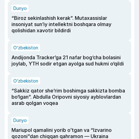
Dunyo
“Biroz sekinlashish kerak”. Mutaxassislar
insoniyat sun’iy intellektni boshqara olmay
qolishidan xavotir bildirdi
O‘zbekiston
Andijonda Tracker’ga 21 nafar bog‘cha bolasini
joylab, YTH sodir etgan ayolga sud hukmi o‘qildi
O‘zbekiston
“Sakkiz qator she’rim boshimga sakkizta bomba
bo‘lgan”. Abdulla Oripovni siyosiy ayblovlardan
asrab qolgan voqea
Dunyo
Mariupol qamalini yorib oʻtgan va “Izvarino
qozoni”dan chiqqan qahramon — Ukraina