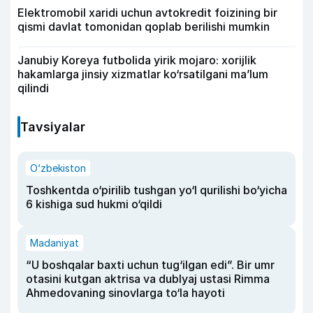
Elektromobil xaridi uchun avtokredit foizining bir
qismi davlat tomonidan qoplab berilishi mumkin
Janubiy Koreya futbolida yirik mojaro: xorijlik
hakamlarga jinsiy xizmatlar ko‘rsatilgani ma’lum
qilindi
Tavsiyalar
O‘zbekiston
Toshkentda o‘pirilib tushgan yo‘l qurilishi bo‘yicha
6 kishiga sud hukmi o‘qildi
Madaniyat
“U boshqalar baxti uchun tug‘ilgan edi”. Bir umr
otasini kutgan aktrisa va dublyaj ustasi Rimma
Ahmedovaning sinovlarga to‘la hayoti