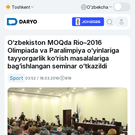
Toshkent
O‘zbekcha
O‘zbekiston MOQda Rio–2016
Olimpiada va Paralimpiya o‘yinlariga
tayyorgarlik ko‘rish masalalariga
bag‘ishlangan seminar o‘tkazildi
Sport
03:52 / 18.03.2016
818