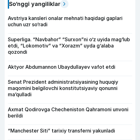
So‘nggi yangiliklar
Avstriya kansleri onalar mehnati haqidagi gaplari
uchun uzr so‘radi
Superliga. “Navbahor” “Surxon”ni o‘z uyida mag‘lub
etdi, “Lokomotiv” va “Xorazm” uyda g‘alaba
qozondi
Aktyor Abdu­mannon Ubaydullayev vafot etdi
Senat Prezident administratsiyasining huquqiy
maqomini belgilovchi konstitutsiyaviy qonunni
ma’qulladi
Axmat Qodirovga Checheniston Qahramoni unvoni
berildi
“Manchester Siti” tarixiy transferni yakunladi