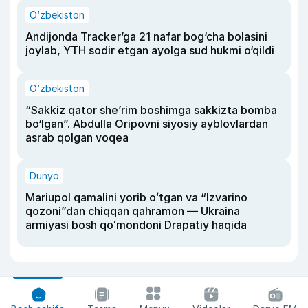
O‘zbekiston
Andijonda Tracker’ga 21 nafar bog‘cha bolasini
joylab, YTH sodir etgan ayolga sud hukmi o‘qildi
O‘zbekiston
“Sakkiz qator she’rim boshimga sakkizta bomba
bo‘lgan”. Abdulla Oripovni siyosiy ayblovlardan
asrab qolgan voqea
Dunyo
Mariupol qamalini yorib oʻtgan va “Izvarino
qozoni”dan chiqqan qahramon — Ukraina
armiyasi bosh qoʻmondoni Drapatiy haqida