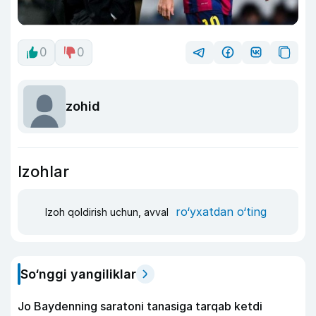
0
0
zohid
Izohlar
ro‘yxatdan o‘ting
Izoh qoldirish uchun, avval
So‘nggi yangiliklar
Jo Baydenning saratoni tanasiga tarqab ketdi