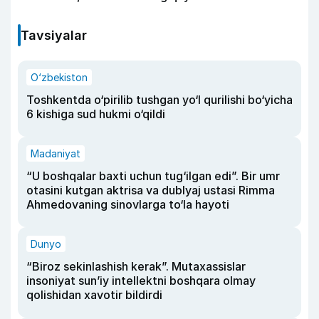
Tavsiyalar
O‘zbekiston
Toshkentda o‘pirilib tushgan yo‘l qurilishi bo‘yicha
6 kishiga sud hukmi o‘qildi
Madaniyat
“U boshqalar baxti uchun tug‘ilgan edi”. Bir umr
otasini kutgan aktrisa va dublyaj ustasi Rimma
Ahmedovaning sinovlarga to‘la hayoti
Dunyo
“Biroz sekinlashish kerak”. Mutaxassislar
insoniyat sun’iy intellektni boshqara olmay
qolishidan xavotir bildirdi