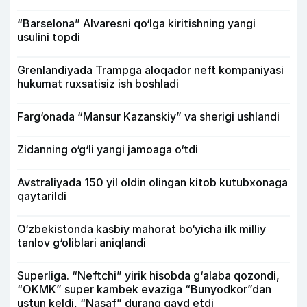
“Barselona” Alvaresni qo‘lga kiritishning yangi
usulini topdi
Grenlandiyada Trampga aloqador neft kompaniyasi
hukumat ruxsatisiz ish boshladi
Farg‘onada “Mansur Kazanskiy” va sherigi ushlandi
Zidanning o‘g‘li yangi jamoaga o‘tdi
Avstraliyada 150 yil oldin olingan kitob kutubxonaga
qaytarildi
O‘zbekistonda kasbiy mahorat bo‘yicha ilk milliy
tanlov g‘oliblari aniqlandi
Superliga. “Neftchi” yirik hisobda g‘alaba qozondi,
“OKMK” super kambek evaziga “Bunyodkor”dan
ustun keldi, “Nasaf” durang qayd etdi