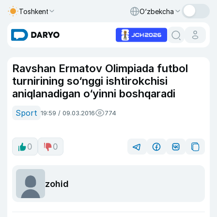
Toshkent
O‘zbekcha
Ravshan Ermatov Olimpiada futbol
turnirining so‘nggi ishtirokchisi
aniqlanadigan o‘yinni boshqaradi
Sport
19:59 / 09.03.2016
774
0
0
zohid