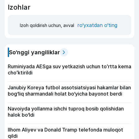
Izohlar
ro‘yxatdan o‘ting
Izoh qoldirish uchun, avval
So‘nggi yangiliklar
Ruminiyada AESga suv yetkazish uchun toʻrtta kema
choʻktirildi
Janubiy Koreya futbol assotsiatsiyasi hakamlar bilan
bog‘liq sharmandali holat bo‘yicha bayonot berdi
Navoiyda yollanma ishchi tuproq bosib qolishidan
halok bo‘ldi
Ilhom Aliyev va Donald Tramp telefonda muloqot
qildi