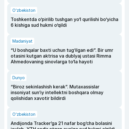
O‘zbekiston
Toshkentda o‘pirilib tushgan yo‘l qurilishi bo‘yicha
6 kishiga sud hukmi o‘qildi
Madaniyat
“U boshqalar baxti uchun tug‘ilgan edi”. Bir umr
otasini kutgan aktrisa va dublyaj ustasi Rimma
Ahmedovaning sinovlarga to‘la hayoti
Dunyo
“Biroz sekinlashish kerak”. Mutaxassislar
insoniyat sun’iy intellektni boshqara olmay
qolishidan xavotir bildirdi
O‘zbekiston
Andijonda Tracker’ga 21 nafar bog‘cha bolasini