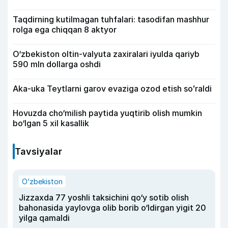
Taqdirning kutilmagan tuhfalari: tasodifan mashhur
rolga ega chiqqan 8 aktyor
O‘zbekiston oltin-valyuta zaxiralari iyulda qariyb
590 mln dollarga oshdi
Aka-uka Teytlarni garov evaziga ozod etish soʻraldi
Hovuzda cho‘milish paytida yuqtirib olish mumkin
bo‘lgan 5 xil kasallik
Tavsiyalar
O‘zbekiston
Jizzaxda 77 yoshli taksichini qo‘y sotib olish
bahonasida yaylovga olib borib o‘ldirgan yigit 20
yilga qamaldi