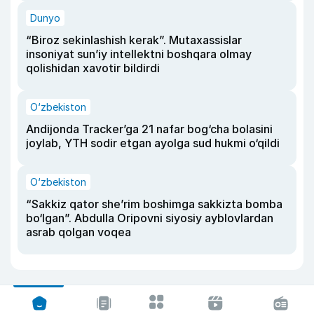
Dunyo
“Biroz sekinlashish kerak”. Mutaxassislar
insoniyat sun’iy intellektni boshqara olmay
qolishidan xavotir bildirdi
O‘zbekiston
Andijonda Tracker’ga 21 nafar bog‘cha bolasini
joylab, YTH sodir etgan ayolga sud hukmi o‘qildi
O‘zbekiston
“Sakkiz qator she’rim boshimga sakkizta bomba
bo‘lgan”. Abdulla Oripovni siyosiy ayblovlardan
asrab qolgan voqea