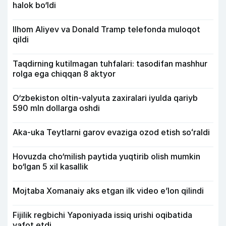
halok bo‘ldi
Ilhom Aliyev va Donald Tramp telefonda muloqot
qildi
Taqdirning kutilmagan tuhfalari: tasodifan mashhur
rolga ega chiqqan 8 aktyor
O‘zbekiston oltin-valyuta zaxiralari iyulda qariyb
590 mln dollarga oshdi
Aka-uka Teytlarni garov evaziga ozod etish soʻraldi
Hovuzda cho‘milish paytida yuqtirib olish mumkin
bo‘lgan 5 xil kasallik
Mojtaba Xomanaiy aks etgan ilk video e’lon qilindi
Fijilik regbichi Yaponiyada issiq urishi oqibatida
vafot etdi