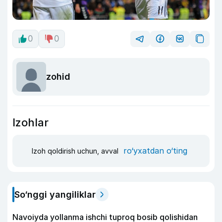
0
0
zohid
Izohlar
ro‘yxatdan o‘ting
Izoh qoldirish uchun, avval
So‘nggi yangiliklar
Navoiyda yollanma ishchi tuproq bosib qolishidan