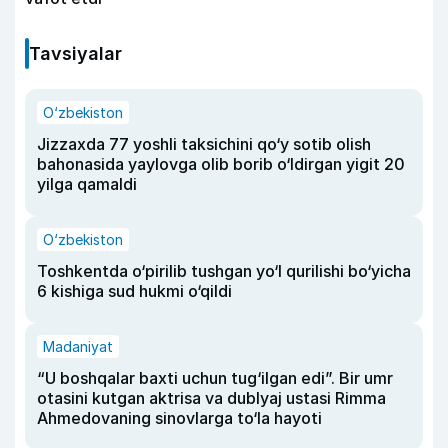
Tavsiyalar
O‘zbekiston
Jizzaxda 77 yoshli taksichini qo‘y sotib olish
bahonasida yaylovga olib borib o‘ldirgan yigit 20
yilga qamaldi
O‘zbekiston
Toshkentda o‘pirilib tushgan yo‘l qurilishi bo‘yicha
6 kishiga sud hukmi o‘qildi
Madaniyat
“U boshqalar baxti uchun tug‘ilgan edi”. Bir umr
otasini kutgan aktrisa va dublyaj ustasi Rimma
Ahmedovaning sinovlarga to‘la hayoti