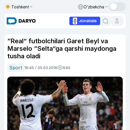
Toshkent
O‘zbekcha
“Real” futbolchilari Garet Beyl va
Marselo “Selta”ga qarshi maydonga
tusha oladi
Sport
19:45 / 05.03.2016
640