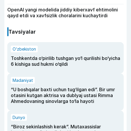
OpenAI yangi modelida jiddiy kiberxavf ehtimolini
qayd etdi va xavfsizlik choralarini kuchaytirdi
Tavsiyalar
O‘zbekiston
Toshkentda o‘pirilib tushgan yo‘l qurilishi bo‘yicha
6 kishiga sud hukmi o‘qildi
Madaniyat
“U boshqalar baxti uchun tug‘ilgan edi”. Bir umr
otasini kutgan aktrisa va dublyaj ustasi Rimma
Ahmedovaning sinovlarga to‘la hayoti
Dunyo
“Biroz sekinlashish kerak”. Mutaxassislar