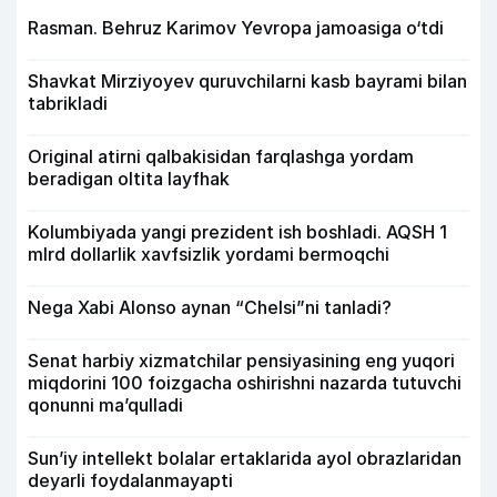
Rasman. Behruz Karimov Yevropa jamoasiga o‘tdi
Shavkat Mirziyoyev quruvchilarni kasb bayrami bilan
tabrikladi
Original atirni qalbakisidan farqlashga yordam
beradigan oltita layfhak
Kolumbiyada yangi prezident ish boshladi. AQSH 1
mlrd dollarlik xavfsizlik yordami bermoqchi
Nega Xabi Alonso aynan “Chelsi”ni tanladi?
Senat harbiy xizmatchilar pensiyasining eng yuqori
miqdorini 100 foizgacha oshirishni nazarda tutuvchi
qonunni ma’qulladi
Sun’iy intellekt bolalar ertaklarida ayol obrazlaridan
deyarli foydalanmayapti