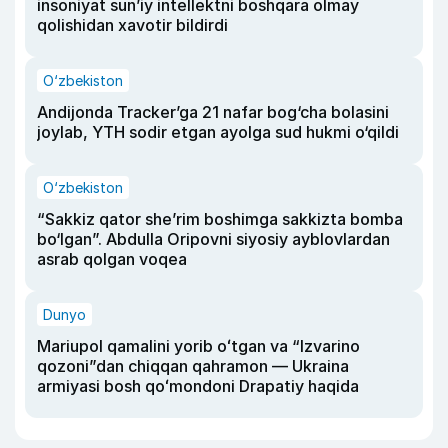
insoniyat sun’iy intellektni boshqara olmay
qolishidan xavotir bildirdi
O‘zbekiston
Andijonda Tracker’ga 21 nafar bog‘cha bolasini
joylab, YTH sodir etgan ayolga sud hukmi o‘qildi
O‘zbekiston
“Sakkiz qator she’rim boshimga sakkizta bomba
bo‘lgan”. Abdulla Oripovni siyosiy ayblovlardan
asrab qolgan voqea
Dunyo
Mariupol qamalini yorib oʻtgan va “Izvarino
qozoni”dan chiqqan qahramon — Ukraina
armiyasi bosh qoʻmondoni Drapatiy haqida