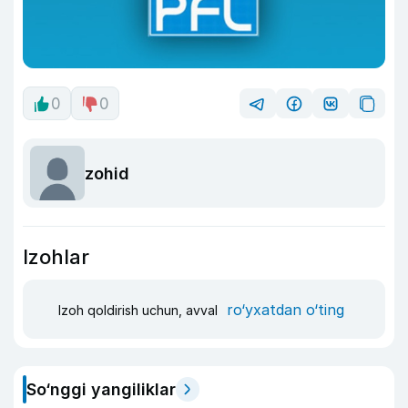
0
0
zohid
Izohlar
ro‘yxatdan o‘ting
Izoh qoldirish uchun, avval
So‘nggi yangiliklar