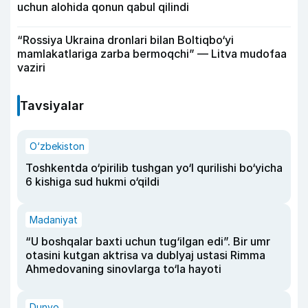
uchun alohida qonun qabul qilindi
“Rossiya Ukraina dronlari bilan Boltiqbo‘yi
mamlakatlariga zarba bermoqchi” — Litva mudofaa
vaziri
Tavsiyalar
O‘zbekiston
Toshkentda o‘pirilib tushgan yo‘l qurilishi bo‘yicha
6 kishiga sud hukmi o‘qildi
Madaniyat
“U boshqalar baxti uchun tug‘ilgan edi”. Bir umr
otasini kutgan aktrisa va dublyaj ustasi Rimma
Ahmedovaning sinovlarga to‘la hayoti
Dunyo