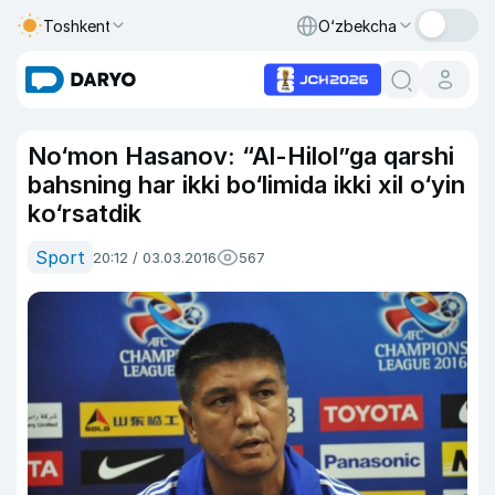
Toshkent
O‘zbekcha
No‘mon Hasanov: “Al-Hilol”ga qarshi
bahsning har ikki bo‘limida ikki xil o‘yin
ko‘rsatdik
Sport
20:12 / 03.03.2016
567