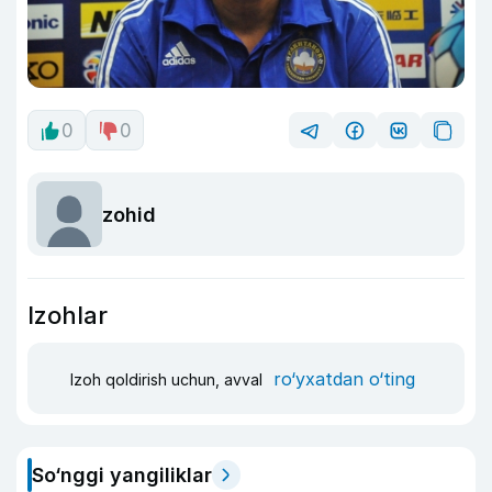
0
0
zohid
Izohlar
ro‘yxatdan o‘ting
Izoh qoldirish uchun, avval
So‘nggi yangiliklar