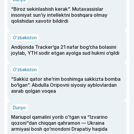
“Biroz sekinlashish kerak”. Mutaxassislar
insoniyat sun’iy intellektni boshqara olmay
qolishidan xavotir bildirdi
O‘zbekiston
Andijonda Tracker’ga 21 nafar bog‘cha bolasini
joylab, YTH sodir etgan ayolga sud hukmi o‘qildi
O‘zbekiston
“Sakkiz qator she’rim boshimga sakkizta bomba
bo‘lgan”. Abdulla Oripovni siyosiy ayblovlardan
asrab qolgan voqea
Dunyo
Mariupol qamalini yorib oʻtgan va “Izvarino
qozoni”dan chiqqan qahramon — Ukraina
armiyasi bosh qoʻmondoni Drapatiy haqida