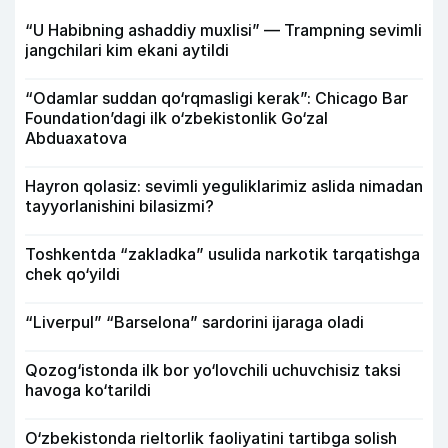
“U Habibning ashaddiy muxlisi” — Trampning sevimli
jangchilari kim ekani aytildi
“Odamlar suddan qo‘rqmasligi kerak”: Chicago Bar
Foundation’dagi ilk o‘zbekistonlik Go‘zal
Abduaxatova
Hayron qolasiz: sevimli yeguliklarimiz aslida nimadan
tayyorlanishini bilasizmi?
Toshkentda “zakladka” usulida narkotik tarqatishga
chek qo‘yildi
“Liverpul” “Barselona” sardorini ijaraga oladi
Qozog‘istonda ilk bor yo‘lovchili uchuvchisiz taksi
havoga ko‘tarildi
O‘zbekistonda rieltorlik faoliyatini tartibga solish