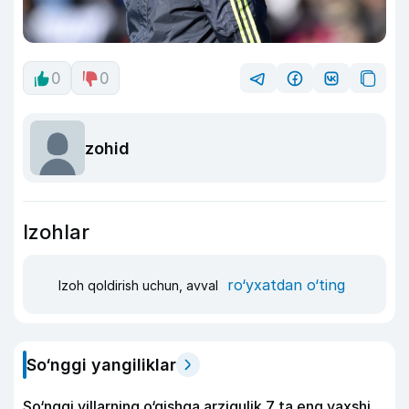
0
0
zohid
Izohlar
ro‘yxatdan o‘ting
Izoh qoldirish uchun, avval
So‘nggi yangiliklar
So‘nggi yillarning o‘qishga arzigulik 7 ta eng yaxshi