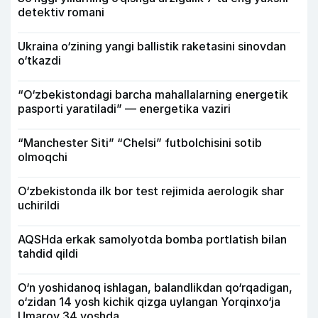
detektiv romani
Ukraina o‘zining yangi ballistik raketasini sinovdan
o‘tkazdi
“O‘zbekistondagi barcha mahallalarning energetik
pasporti yaratiladi” — energetika vaziri
“Manchester Siti” “Chelsi” futbolchisini sotib
olmoqchi
O‘zbekistonda ilk bor test rejimida aerologik shar
uchirildi
AQSHda erkak samolyotda bomba portlatish bilan
tahdid qildi
O‘n yoshidanoq ishlagan, balandlikdan qo‘rqadigan,
o‘zidan 14 yosh kichik qizga uylangan Yorqinxo‘ja
Umarov 34 yoshda