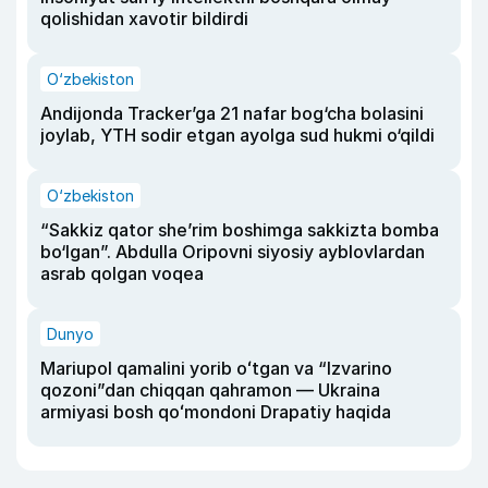
qolishidan xavotir bildirdi
O‘zbekiston
Andijonda Tracker’ga 21 nafar bog‘cha bolasini
joylab, YTH sodir etgan ayolga sud hukmi o‘qildi
O‘zbekiston
“Sakkiz qator she’rim boshimga sakkizta bomba
bo‘lgan”. Abdulla Oripovni siyosiy ayblovlardan
asrab qolgan voqea
Dunyo
Mariupol qamalini yorib oʻtgan va “Izvarino
qozoni”dan chiqqan qahramon — Ukraina
armiyasi bosh qoʻmondoni Drapatiy haqida