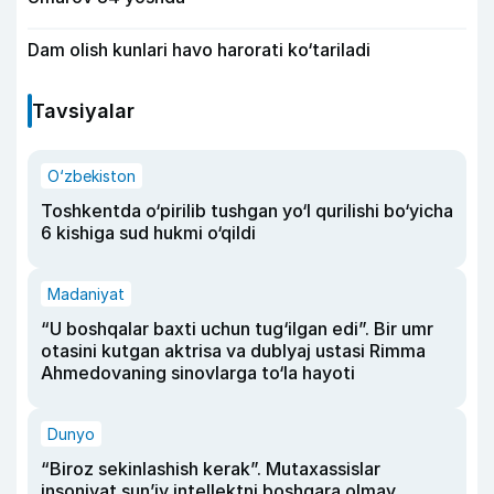
Dam olish kunlari havo harorati ko‘tariladi
Tavsiyalar
O‘zbekiston
Toshkentda o‘pirilib tushgan yo‘l qurilishi bo‘yicha
6 kishiga sud hukmi o‘qildi
Madaniyat
“U boshqalar baxti uchun tug‘ilgan edi”. Bir umr
otasini kutgan aktrisa va dublyaj ustasi Rimma
Ahmedovaning sinovlarga to‘la hayoti
Dunyo
“Biroz sekinlashish kerak”. Mutaxassislar
insoniyat sun’iy intellektni boshqara olmay