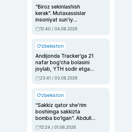
“Biroz sekinlashish
kerak”. Mutaxassislar
insoniyat sun’iy
intellektni boshqara
12:40 / 04.08.2026
olmay qolishidan xavotir
bildirdi
O‘zbekiston
Andijonda Tracker’ga 21
nafar bog‘cha bolasini
joylab, YTH sodir etgan
ayolga sud hukmi o‘qildi
23:41 / 03.08.2026
O‘zbekiston
“Sakkiz qator she’rim
boshimga sakkizta
bomba bo‘lgan”. Abdulla
Oripovni siyosiy
12:24 / 01.08.2026
ayblovlardan asrab