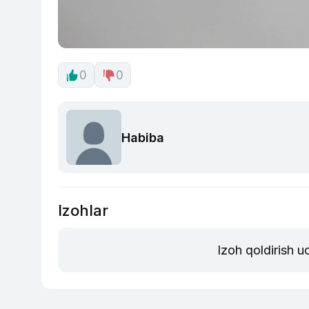
0
0
Habiba
Izohlar
Izoh qoldirish 