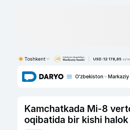
Toshkent
USD :
12 178,85
so'm
O‘zbekiston
Markaziy
Kamchatkada Mi-8 vertol
oqibatida bir kishi halok 