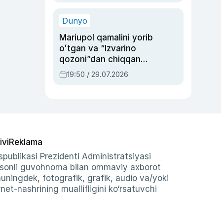
qolgan voqea
Dunyo
Mariupol qamalini yorib
oʻtgan va “Izvarino
qozoni”dan chiqqan
qahramon — Ukraina
19:50 / 29.07.2026
armiyasi bosh
qoʻmondoni Drapatiy
haqida
ivi
Reklama
publikasi Prezidenti Administratsiyasi
-sonli guvohnoma bilan ommaviy axborot
shuningdek, fotografik, grafik, audio va/yoki
et-nashrining muallifligini ko‘rsatuvchi