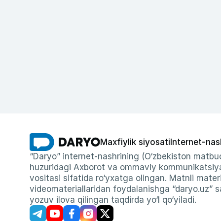
Maxfiylik siyosati
Internet-nas
“Daryo” internet-nashrining (O‘zbekiston matbuo
huzuridagi Axborot va ommaviy kommunikatsiyal
vositasi sifatida ro‘yxatga olingan. Matnli materi
videomateriallaridan foydalanishga “daryo.uz” sa
yozuv ilova qilingan taqdirda yo‘l qo‘yiladi.