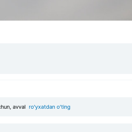
uchun, avval
ro‘yxatdan o‘ting