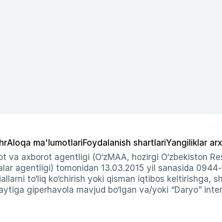
hr
Aloqa ma'lumotlari
Foydalanish shartlari
Yangiliklar arx
t va axborot agentligi (O‘zMAA, hozirgi O‘zbekiston Res
ar agentligi) tomonidan 13.03.2015 yil sanasida 0944
allarni to‘liq ko‘chirish yoki qisman iqtibos keltirishga, 
ytiga giperhavola mavjud bo‘lgan va/yoki “Daryo” intern