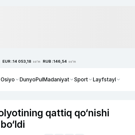
EUR :
RUB :
14 053,18
146,54
so'm
so'm
 Osiyo
Dunyo
Pul
Madaniyat
Sport
Layfstayl
yotining qattiq qo‘nishi
bo‘ldi