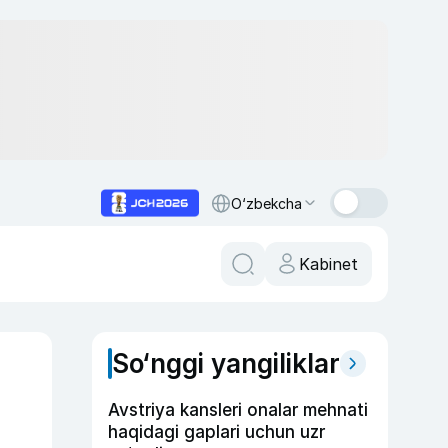
O‘zbekcha
Kabinet
So‘nggi yangiliklar
Avstriya kansleri onalar mehnati
haqidagi gaplari uchun uzr