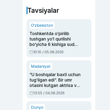
Tavsiyalar
O‘zbekiston
Toshkentda o‘pirilib
tushgan yo‘l qurilishi
bo‘yicha 6 kishiga sud
hukmi o‘qildi
10:10 / 05.08.2026
Madaniyat
“U boshqalar baxti uchun
tug‘ilgan edi”. Bir umr
otasini kutgan aktrisa va
dublyaj ustasi Rimma
13:55 / 04.08.2026
Ahmedovaning
sinovlarga to‘la hayoti
Dunyo