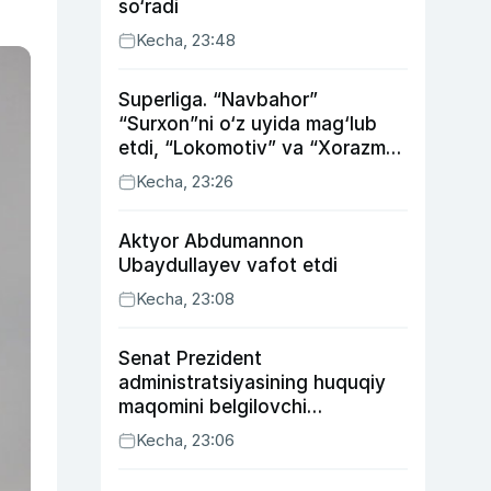
so‘radi
Kecha, 23:48
Superliga. “Navbahor”
“Surxon”ni o‘z uyida mag‘lub
etdi, “Lokomotiv” va “Xorazm”
uyda g‘alaba qozondi
Kecha, 23:26
Aktyor Abdu­mannon
Ubaydullayev vafot etdi
Kecha, 23:08
Senat Prezident
administratsiyasining huquqiy
maqomini belgilovchi
konstitutsiyaviy qonunni
Kecha, 23:06
ma’qulladi