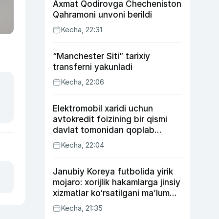
Axmat Qodirovga Checheniston
Qahramoni unvoni berildi
Kecha, 22:31
“Manchester Siti” tarixiy
transferni yakunladi
Kecha, 22:06
Elektromobil xaridi uchun
avtokredit foizining bir qismi
davlat tomonidan qoplab
berilishi mumkin
Kecha, 22:04
Janubiy Koreya futbolida yirik
mojaro: xorijlik hakamlarga jinsiy
xizmatlar ko‘rsatilgani ma’lum
qilindi
Kecha, 21:35