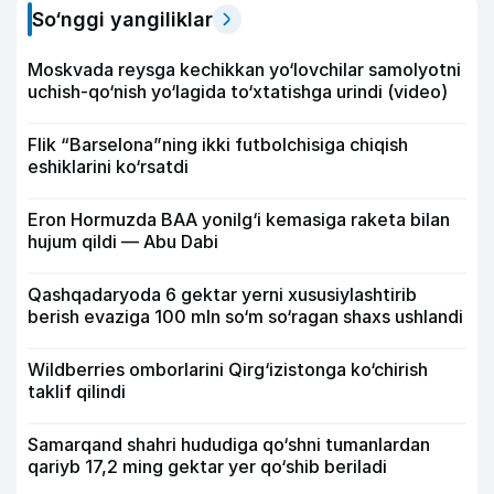
So‘nggi yangiliklar
Moskvada reysga kechikkan yo‘lovchilar samolyotni
uchish-qo‘nish yo‘lagida to‘xtatishga urindi (video)
Flik “Barselona”ning ikki futbolchisiga chiqish
eshiklarini ko‘rsatdi
Eron Hormuzda BAA yonilg‘i kemasiga raketa bilan
hujum qildi — Abu Dabi
Qashqadaryoda 6 gektar yerni xususiylashtirib
berish evaziga 100 mln so‘m so‘ragan shaxs ushlandi
Wildberries omborlarini Qirg‘izistonga ko‘chirish
taklif qilindi
Samarqand shahri hududiga qo‘shni tumanlardan
qariyb 17,2 ming gektar yer qo‘shib beriladi