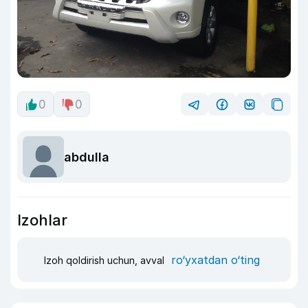
0
0
abdulla
Izohlar
ro‘yxatdan o‘ting
Izoh qoldirish uchun, avval