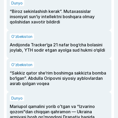
Dunyo
“Biroz sekinlashish kerak”. Mutaxassislar
insoniyat sun’iy intellektni boshqara olmay
qolishidan xavotir bildirdi
O‘zbekiston
Andijonda Tracker’ga 21 nafar bog‘cha bolasini
joylab, YTH sodir etgan ayolga sud hukmi o‘qildi
O‘zbekiston
“Sakkiz qator she’rim boshimga sakkizta bomba
bo‘lgan”. Abdulla Oripovni siyosiy ayblovlardan
asrab qolgan voqea
Dunyo
Mariupol qamalini yorib oʻtgan va “Izvarino
qozoni”dan chiqqan qahramon — Ukraina
armiyasi bosh qoʻmondoni Drapatiy haqida