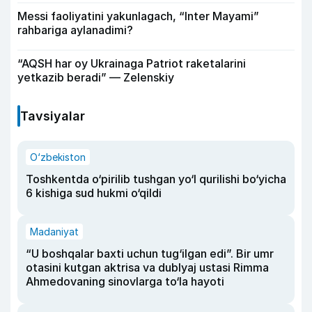
Messi faoliyatini yakunlagach, “Inter Mayami”
rahbariga aylanadimi?
“AQSH har oy Ukrainaga Patriot raketalarini
yetkazib beradi” — Zelenskiy
Tavsiyalar
O‘zbekiston
Toshkentda o‘pirilib tushgan yo‘l qurilishi bo‘yicha
6 kishiga sud hukmi o‘qildi
Madaniyat
“U boshqalar baxti uchun tug‘ilgan edi”. Bir umr
otasini kutgan aktrisa va dublyaj ustasi Rimma
Ahmedovaning sinovlarga to‘la hayoti