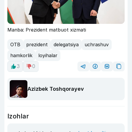
Manba: Prezident matbuot xizmati
OTB
prezident
delegatsiya
uchrashuv
hamkorlik
loyihalar
3
0
Azizbek Toshqorayev
Izohlar