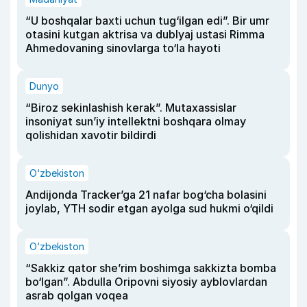
“U boshqalar baxti uchun tug‘ilgan edi”. Bir umr
otasini kutgan aktrisa va dublyaj ustasi Rimma
Ahmedovaning sinovlarga to‘la hayoti
Dunyo
“Biroz sekinlashish kerak”. Mutaxassislar
insoniyat sun’iy intellektni boshqara olmay
qolishidan xavotir bildirdi
O‘zbekiston
Andijonda Tracker’ga 21 nafar bog‘cha bolasini
joylab, YTH sodir etgan ayolga sud hukmi o‘qildi
O‘zbekiston
“Sakkiz qator she’rim boshimga sakkizta bomba
bo‘lgan”. Abdulla Oripovni siyosiy ayblovlardan
asrab qolgan voqea