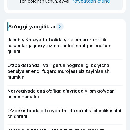
ro‘yxatdan o‘ting
Izoh qoldirish uchun, avval
So‘nggi yangiliklar
Janubiy Koreya futbolida yirik mojaro: xorijlik
hakamlarga jinsiy xizmatlar ko‘rsatilgani ma’lum
qilindi
O‘zbekistonda I va II guruh nogironligi bo‘yicha
pensiyalar endi fuqaro murojaatisiz tayinlanishi
mumkin
Norvegiyada ona o‘g‘liga g‘ayrioddiy ism qo‘ygani
uchun qamaldi
O‘zbekistonda olti oyda 15 trln so‘mlik ichimlik ishlab
chiqarildi