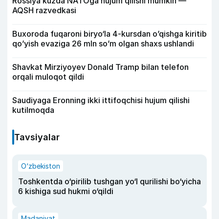
Rossiya kuzda NATOga hujum qilishi mumkin —
AQSH razvedkasi
Buxoroda fuqaroni biryo‘la 4-kursdan o’qishga kiritib
qo’yish evaziga 26 mln so’m olgan shaxs ushlandi
Shavkat Mirziyoyev Donald Tramp bilan telefon
orqali muloqot qildi
Saudiyaga Eronning ikki ittifoqchisi hujum qilishi
kutilmoqda
Tavsiyalar
O‘zbekiston
Toshkentda o‘pirilib tushgan yo‘l qurilishi bo‘yicha
6 kishiga sud hukmi o‘qildi
Madaniyat