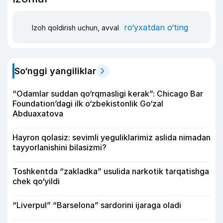
ro‘yxatdan o‘ting
Izoh qoldirish uchun, avval
So‘nggi yangiliklar
“Odamlar suddan qo‘rqmasligi kerak”: Chicago Bar
Foundation’dagi ilk o‘zbekistonlik Go‘zal
Abduaxatova
Hayron qolasiz: sevimli yeguliklarimiz aslida nimadan
tayyorlanishini bilasizmi?
Toshkentda “zakladka” usulida narkotik tarqatishga
chek qo‘yildi
“Liverpul” “Barselona” sardorini ijaraga oladi