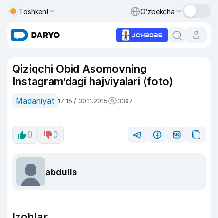
Toshkent
O‘zbekcha
Qiziqchi Obid Asomovning
Instagram’dagi hajviyalari (foto)
Madaniyat
17:15 / 30.11.2015
3397
0
0
abdulla
Izohlar