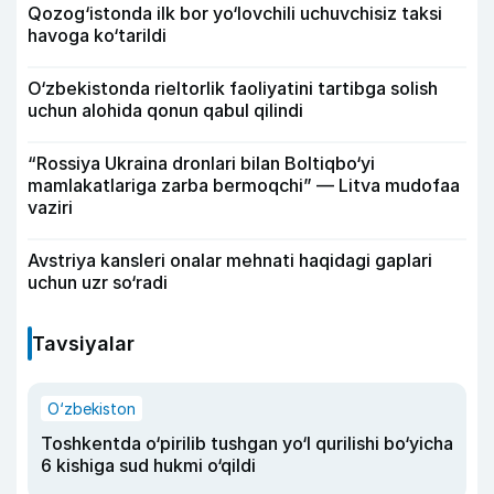
Qozog‘istonda ilk bor yo‘lovchili uchuvchisiz taksi
havoga ko‘tarildi
O‘zbekistonda rieltorlik faoliyatini tartibga solish
uchun alohida qonun qabul qilindi
“Rossiya Ukraina dronlari bilan Boltiqbo‘yi
mamlakatlariga zarba bermoqchi” — Litva mudofaa
vaziri
Avstriya kansleri onalar mehnati haqidagi gaplari
uchun uzr so‘radi
Tavsiyalar
O‘zbekiston
Toshkentda o‘pirilib tushgan yo‘l qurilishi bo‘yicha
6 kishiga sud hukmi o‘qildi