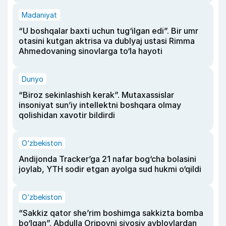
Madaniyat
“U boshqalar baxti uchun tug‘ilgan edi”. Bir umr
otasini kutgan aktrisa va dublyaj ustasi Rimma
Ahmedovaning sinovlarga to‘la hayoti
Dunyo
“Biroz sekinlashish kerak”. Mutaxassislar
insoniyat sun’iy intellektni boshqara olmay
qolishidan xavotir bildirdi
O‘zbekiston
Andijonda Tracker’ga 21 nafar bog‘cha bolasini
joylab, YTH sodir etgan ayolga sud hukmi o‘qildi
O‘zbekiston
“Sakkiz qator she’rim boshimga sakkizta bomba
bo‘lgan”. Abdulla Oripovni siyosiy ayblovlardan