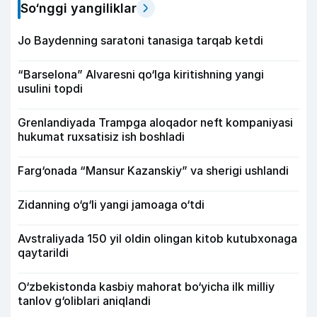
So‘nggi yangiliklar
Jo Baydenning saratoni tanasiga tarqab ketdi
“Barselona” Alvaresni qo‘lga kiritishning yangi
usulini topdi
Grenlandiyada Trampga aloqador neft kompaniyasi
hukumat ruxsatisiz ish boshladi
Farg‘onada “Mansur Kazanskiy” va sherigi ushlandi
Zidanning o‘g‘li yangi jamoaga o‘tdi
Avstraliyada 150 yil oldin olingan kitob kutubxonaga
qaytarildi
O‘zbekistonda kasbiy mahorat bo‘yicha ilk milliy
tanlov g‘oliblari aniqlandi