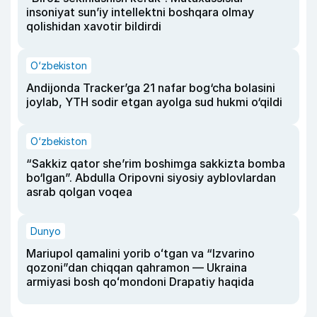
insoniyat sun’iy intellektni boshqara olmay
qolishidan xavotir bildirdi
O‘zbekiston
Andijonda Tracker’ga 21 nafar bog‘cha bolasini
joylab, YTH sodir etgan ayolga sud hukmi o‘qildi
O‘zbekiston
“Sakkiz qator she’rim boshimga sakkizta bomba
bo‘lgan”. Abdulla Oripovni siyosiy ayblovlardan
asrab qolgan voqea
Dunyo
Mariupol qamalini yorib oʻtgan va “Izvarino
qozoni”dan chiqqan qahramon — Ukraina
armiyasi bosh qoʻmondoni Drapatiy haqida