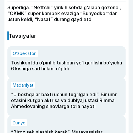
Superliga. “Neftchi” yirik hisobda g‘alaba qozondi,
“OKMK” super kambek evaziga “Bunyodkor”dan
ustun keldi, “Nasaf” durang qayd etdi
Tavsiyalar
O‘zbekiston
Toshkentda o‘pirilib tushgan yo‘l qurilishi bo‘yicha
6 kishiga sud hukmi o‘qildi
Madaniyat
“U boshqalar baxti uchun tug‘ilgan edi”. Bir umr
otasini kutgan aktrisa va dublyaj ustasi Rimma
Ahmedovaning sinovlarga to‘la hayoti
Dunyo
“Biroz sekinlashish kerak”. Mutaxassislar