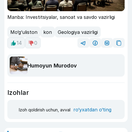
Manba: Investitsiyalar, sanoat va savdo vazirligi
Mo‘g‘uliston
kon
Geologiya vazirligi
14
0
Humoyun Murodov
Izohlar
ro‘yxatdan o‘ting
Izoh qoldirish uchun, avval