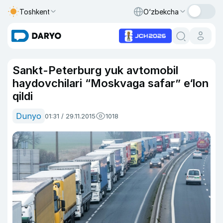
Toshkent
O‘zbekcha
Sankt-Peterburg yuk avtomobil
haydovchilari “Moskvaga safar” e‘lon
qildi
Dunyo
01:31 / 29.11.2015
1018