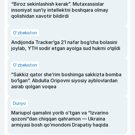
“Biroz sekinlashish kerak”. Mutaxassislar
insoniyat sun’iy intellektni boshqara olmay
qolishidan xavotir bildirdi
O‘zbekiston
Andijonda Tracker’ga 21 nafar bog‘cha bolasini
joylab, YTH sodir etgan ayolga sud hukmi o‘qildi
O‘zbekiston
“Sakkiz qator she’rim boshimga sakkizta bomba
bo‘lgan”. Abdulla Oripovni siyosiy ayblovlardan
asrab qolgan voqea
Dunyo
Mariupol qamalini yorib oʻtgan va “Izvarino
qozoni”dan chiqqan qahramon — Ukraina
armiyasi bosh qoʻmondoni Drapatiy haqida