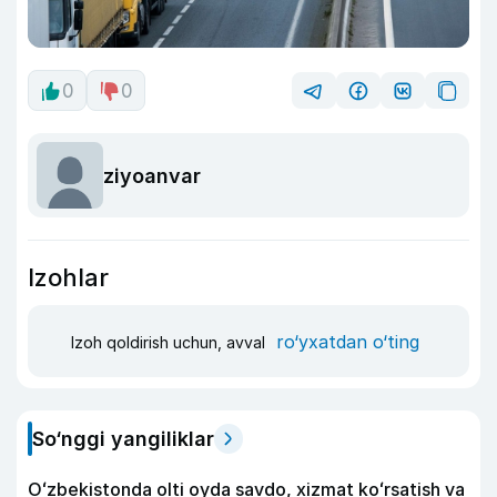
0
0
ziyoanvar
Izohlar
ro‘yxatdan o‘ting
Izoh qoldirish uchun, avval
So‘nggi yangiliklar
Oʻzbekistonda olti oyda savdo, xizmat koʻrsatish va