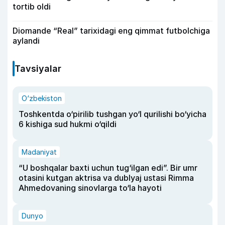
tortib oldi
Diomande “Real” tarixidagi eng qimmat futbolchiga
aylandi
Tavsiyalar
O‘zbekiston
Toshkentda o‘pirilib tushgan yo‘l qurilishi bo‘yicha
6 kishiga sud hukmi o‘qildi
Madaniyat
“U boshqalar baxti uchun tug‘ilgan edi”. Bir umr
otasini kutgan aktrisa va dublyaj ustasi Rimma
Ahmedovaning sinovlarga to‘la hayoti
Dunyo