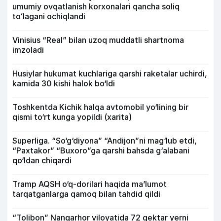
umumiy ovqatlanish korxonalari qancha soliq
toʻlagani ochiqlandi
Vinisius “Real” bilan uzoq muddatli shartnoma
imzoladi
Husiylar hukumat kuchlariga qarshi raketalar uchirdi,
kamida 30 kishi halok bo‘ldi
Toshkentda Kichik halqa avtomobil yo‘lining bir
qismi to‘rt kunga yopildi (xarita)
Superliga. “So‘g‘diyona” “Andijon”ni mag‘lub etdi,
“Paxtakor” “Buxoro”ga qarshi bahsda g‘alabani
qo‘ldan chiqardi
Tramp AQSH o‘q-dorilari haqida ma’lumot
tarqatganlarga qamoq bilan tahdid qildi
“Tolibon” Nangarhor viloyatida 72 gektar yerni