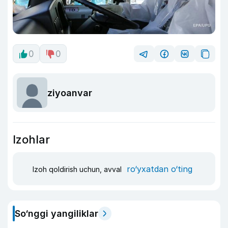
0
0
ziyoanvar
Izohlar
ro‘yxatdan o‘ting
Izoh qoldirish uchun, avval
So‘nggi yangiliklar