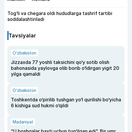
Tog‘li va chegara oldi hududlarga tashrif tartibi
soddalashtiriladi
Tavsiyalar
O‘zbekiston
Jizzaxda 77 yoshli taksichini qo‘y sotib olish
bahonasida yaylovga olib borib o‘ldirgan yigit 20
yilga qamaldi
O‘zbekiston
Toshkentda o‘pirilib tushgan yo‘l qurilishi bo‘yicha
6 kishiga sud hukmi o‘qildi
Madaniyat
“U boshqalar baxti uchun tug‘ilgan edi”. Bir umr