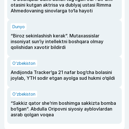
otasini kutgan aktrisa va dublyaj ustasi Rimma
Ahmedovaning sinovlarga to‘la hayoti
Dunyo
“Biroz sekinlashish kerak”. Mutaxassislar
insoniyat sun’iy intellektni boshqara olmay
qolishidan xavotir bildirdi
O‘zbekiston
Andijonda Tracker’ga 21 nafar bog‘cha bolasini
joylab, YTH sodir etgan ayolga sud hukmi o‘qildi
O‘zbekiston
“Sakkiz qator she’rim boshimga sakkizta bomba
bo‘lgan”. Abdulla Oripovni siyosiy ayblovlardan
asrab qolgan voqea