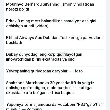
Mourinyo Bernardu Silvaning jismoniy holatidan
norozi bo‘ldi
Erkak 9 ming metr balandlikda samolyot eshigini
ochishga urindi (video)
Etihad Airways Abu Dabidan Toshkentga parvozlarni
boshladi
Dubay dunyodagi eng ko‘p qidirilayotgan
jinoyatchidan birini ekstraditsiya qildi
Yevropaning quriyotgan daryolari — foto
Shahzoda Matchonova 39 yoshda: liftda yolg‘iz
qolishga qo‘rqadigan, diplomat bo‘lishi kutilgan,
ukasidan xafa bo‘lgan aktrisa haqida
Yaponiya terma jamoasi darvozaboni “PSJ”ga o‘tishi
mumkin — Romano