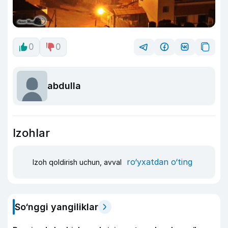
0
0
abdulla
Izohlar
ro‘yxatdan o‘ting
Izoh qoldirish uchun, avval
So‘nggi yangiliklar