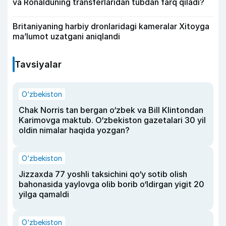
va Ronalduning transferlaridan tubdan farq qiladi?
Britaniyaning harbiy dronlaridagi kameralar Xitoyga
ma’lumot uzatgani aniqlandi
Tavsiyalar
O‘zbekiston
Chak Norris tan bergan o‘zbek va Bill Klintondan
Karimovga maktub. O‘zbekiston gazetalari 30 yil
oldin nimalar haqida yozgan?
O‘zbekiston
Jizzaxda 77 yoshli taksichini qo‘y sotib olish
bahonasida yaylovga olib borib o‘ldirgan yigit 20
yilga qamaldi
O‘zbekiston