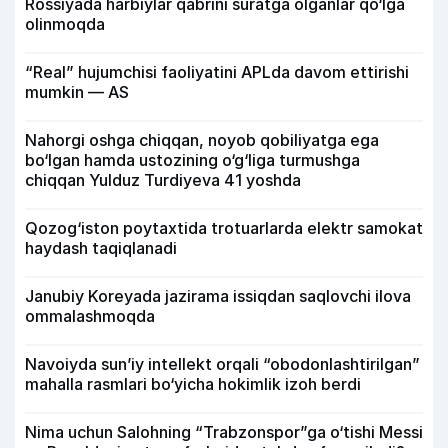
Rossiyada harbiylar qabrini suratga olganlar qo‘lga
olinmoqda
“Real” hujumchisi faoliyatini APLda davom ettirishi
mumkin — AS
Nahorgi oshga chiqqan, noyob qobiliyatga ega
bo‘lgan hamda ustozining o‘g‘liga turmushga
chiqqan Yulduz Turdiyeva 41 yoshda
Qozog‘iston poytaxtida trotuarlarda elektr samokat
haydash taqiqlanadi
Janubiy Koreyada jazirama issiqdan saqlovchi ilova
ommalashmoqda
Navoiyda sun’iy intellekt orqali “obodonlashtirilgan”
mahalla rasmlari bo‘yicha hokimlik izoh berdi
Nima uchun Salohning “Trabzonspor”ga o‘tishi Messi