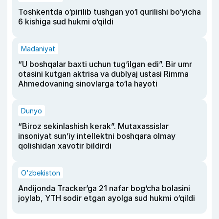
Toshkentda o‘pirilib tushgan yo‘l qurilishi bo‘yicha
6 kishiga sud hukmi o‘qildi
Madaniyat
“U boshqalar baxti uchun tug‘ilgan edi”. Bir umr
otasini kutgan aktrisa va dublyaj ustasi Rimma
Ahmedovaning sinovlarga to‘la hayoti
Dunyo
“Biroz sekinlashish kerak”. Mutaxassislar
insoniyat sun’iy intellektni boshqara olmay
qolishidan xavotir bildirdi
O‘zbekiston
Andijonda Tracker’ga 21 nafar bog‘cha bolasini
joylab, YTH sodir etgan ayolga sud hukmi o‘qildi