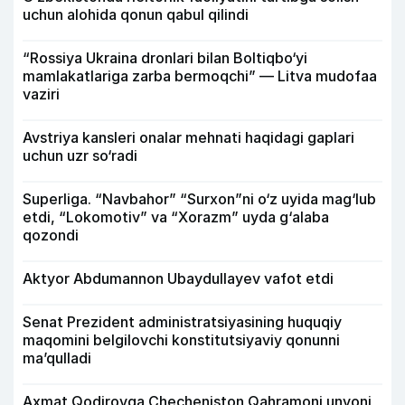
uchun alohida qonun qabul qilindi
“Rossiya Ukraina dronlari bilan Boltiqbo‘yi
mamlakatlariga zarba bermoqchi” — Litva mudofaa
vaziri
Avstriya kansleri onalar mehnati haqidagi gaplari
uchun uzr so‘radi
Superliga. “Navbahor” “Surxon”ni o‘z uyida mag‘lub
etdi, “Lokomotiv” va “Xorazm” uyda g‘alaba
qozondi
Aktyor Abdu­mannon Ubaydullayev vafot etdi
Senat Prezident administratsiyasining huquqiy
maqomini belgilovchi konstitutsiyaviy qonunni
ma’qulladi
Axmat Qodirovga Checheniston Qahramoni unvoni