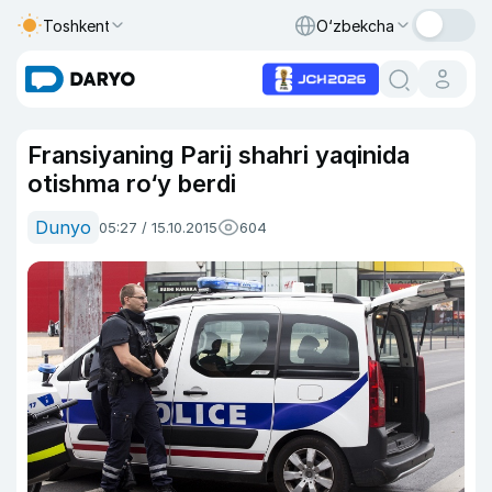
Toshkent
O‘zbekcha
Fransiyaning Parij shahri yaqinida
otishma ro‘y berdi
Dunyo
05:27 / 15.10.2015
604