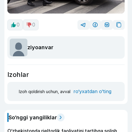
0
0
ziyoanvar
Izohlar
ro‘yxatdan o‘ting
Izoh qoldirish uchun, avval
So‘nggi yangiliklar
O‘zbekistonda rieltorlik faoliyatini tartibga solish