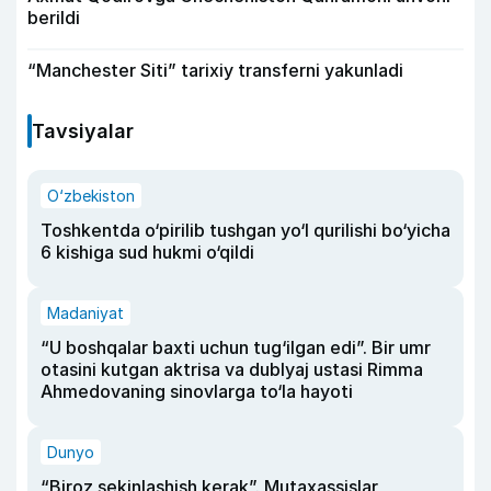
berildi
“Manchester Siti” tarixiy transferni yakunladi
Tavsiyalar
O‘zbekiston
Toshkentda o‘pirilib tushgan yo‘l qurilishi bo‘yicha
6 kishiga sud hukmi o‘qildi
Madaniyat
“U boshqalar baxti uchun tug‘ilgan edi”. Bir umr
otasini kutgan aktrisa va dublyaj ustasi Rimma
Ahmedovaning sinovlarga to‘la hayoti
Dunyo
“Biroz sekinlashish kerak”. Mutaxassislar