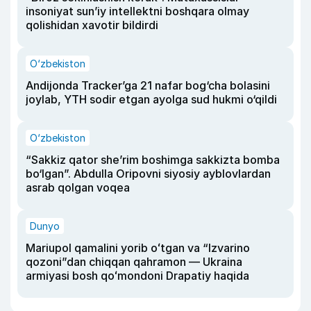
insoniyat sun’iy intellektni boshqara olmay
qolishidan xavotir bildirdi
O‘zbekiston
Andijonda Tracker’ga 21 nafar bog‘cha bolasini
joylab, YTH sodir etgan ayolga sud hukmi o‘qildi
O‘zbekiston
“Sakkiz qator she’rim boshimga sakkizta bomba
bo‘lgan”. Abdulla Oripovni siyosiy ayblovlardan
asrab qolgan voqea
Dunyo
Mariupol qamalini yorib oʻtgan va “Izvarino
qozoni”dan chiqqan qahramon — Ukraina
armiyasi bosh qoʻmondoni Drapatiy haqida