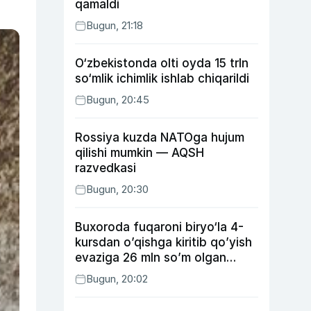
qamaldi
Bugun, 21:18
O‘zbekistonda olti oyda 15 trln
so‘mlik ichimlik ishlab chiqarildi
Bugun, 20:45
Rossiya kuzda NATOga hujum
qilishi mumkin — AQSH
razvedkasi
Bugun, 20:30
Buxoroda fuqaroni biryo‘la 4-
kursdan o’qishga kiritib qo’yish
evaziga 26 mln so’m olgan
shaxs ushlandi
Bugun, 20:02