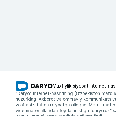
Maxfiylik siyosati
Internet-nas
“Daryo” internet-nashrining (O‘zbekiston matbuo
huzuridagi Axborot va ommaviy kommunikatsiyal
vositasi sifatida ro‘yxatga olingan. Matnli materi
videomateriallaridan foydalanishga “daryo.uz” sa