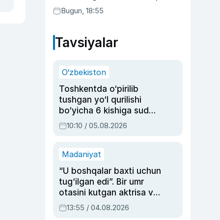
Bugun, 18:55
Tavsiyalar
O‘zbekiston
Toshkentda o‘pirilib
tushgan yo‘l qurilishi
bo‘yicha 6 kishiga sud
hukmi o‘qildi
10:10 / 05.08.2026
Madaniyat
“U boshqalar baxti uchun
tug‘ilgan edi”. Bir umr
otasini kutgan aktrisa va
dublyaj ustasi Rimma
13:55 / 04.08.2026
Ahmedovaning