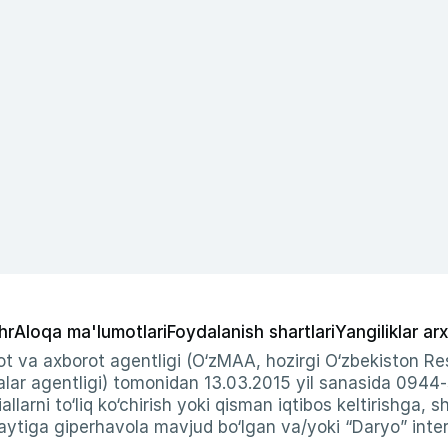
hr
Aloqa ma'lumotlari
Foydalanish shartlari
Yangiliklar arx
t va axborot agentligi (O‘zMAA, hozirgi O‘zbekiston Res
ar agentligi) tomonidan 13.03.2015 yil sanasida 0944
allarni to‘liq ko‘chirish yoki qisman iqtibos keltirishga, 
ytiga giperhavola mavjud bo‘lgan va/yoki “Daryo” intern