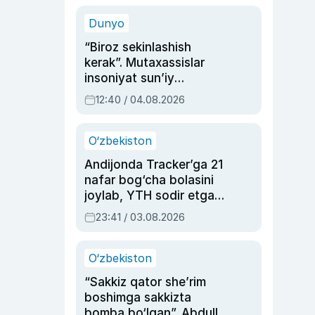
sinovlarga to‘la hayoti
Dunyo
“Biroz sekinlashish
kerak”. Mutaxassislar
insoniyat sun’iy
intellektni boshqara
12:40 / 04.08.2026
olmay qolishidan xavotir
bildirdi
O‘zbekiston
Andijonda Tracker’ga 21
nafar bog‘cha bolasini
joylab, YTH sodir etgan
ayolga sud hukmi o‘qildi
23:41 / 03.08.2026
O‘zbekiston
“Sakkiz qator she’rim
boshimga sakkizta
bomba bo‘lgan”. Abdulla