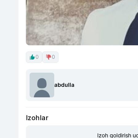
0
0
abdulla
Izohlar
Izoh qoldirish 