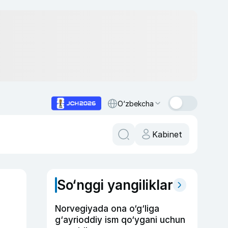
O‘zbekcha
Kabinet
So‘nggi yangiliklar
Norvegiyada ona o‘g‘liga
g‘ayrioddiy ism qo‘ygani uchun