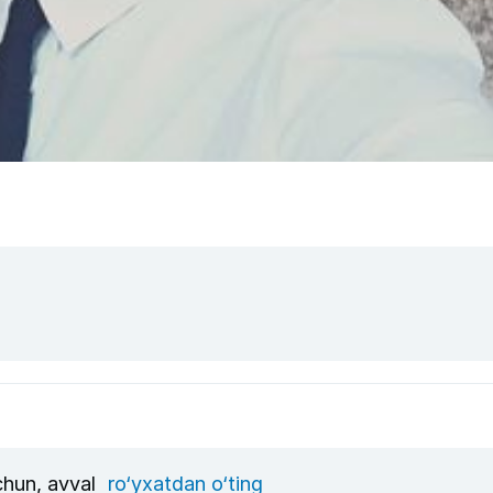
uchun, avval
ro‘yxatdan o‘ting