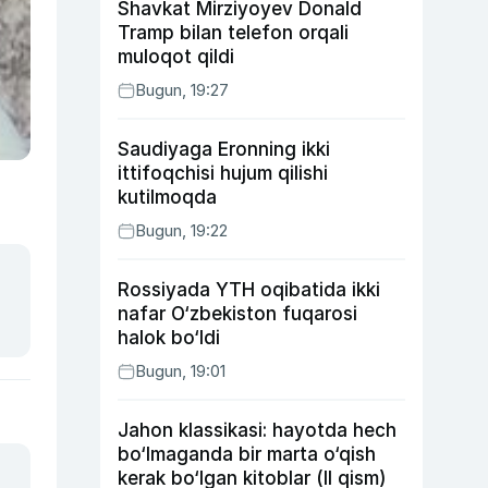
Shavkat Mirziyoyev Donald
Tramp bilan telefon orqali
muloqot qildi
Bugun, 19:27
Saudiyaga Eronning ikki
ittifoqchisi hujum qilishi
kutilmoqda
Bugun, 19:22
Rossiyada YTH oqibatida ikki
nafar O‘zbekiston fuqarosi
halok bo‘ldi
Bugun, 19:01
Jahon klassikasi: hayotda hech
bo‘lmaganda bir marta o‘qish
kerak bo‘lgan kitoblar (II qism)