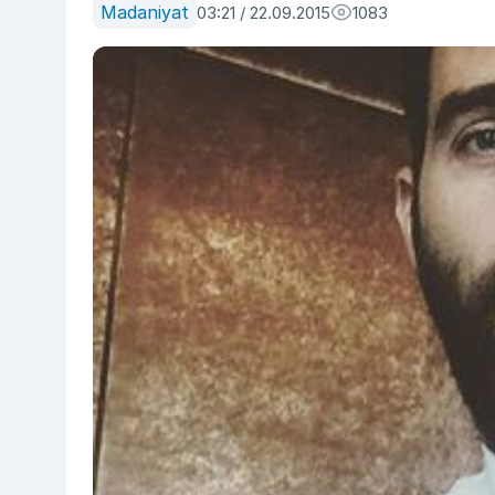
Madaniyat
03:21 / 22.09.2015
1083