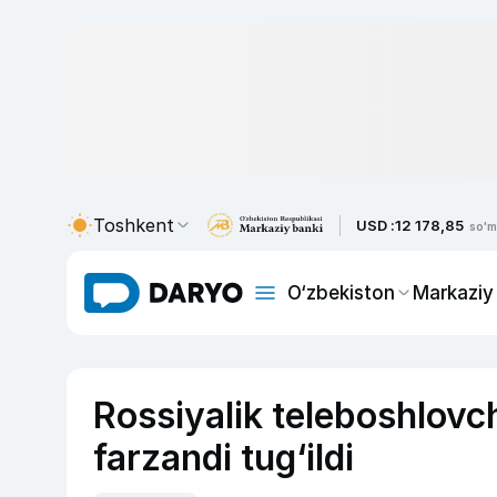
Toshkent
USD :
12 178,85
so'm
O‘zbekiston
Markaziy
Rossiyalik teleboshlovch
farzandi tug‘ildi