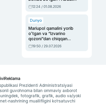
Oripovni siyosiy
12:24 / 01.08.2026
ayblovlardan asrab
qolgan voqea
Dunyo
Mariupol qamalini yorib
oʻtgan va “Izvarino
qozoni”dan chiqqan
qahramon — Ukraina
19:50 / 29.07.2026
armiyasi bosh
qoʻmondoni Drapatiy
haqida
ivi
Reklama
publikasi Prezidenti Administratsiyasi
-sonli guvohnoma bilan ommaviy axborot
shuningdek, fotografik, grafik, audio va/yoki
et-nashrining muallifligini ko‘rsatuvchi