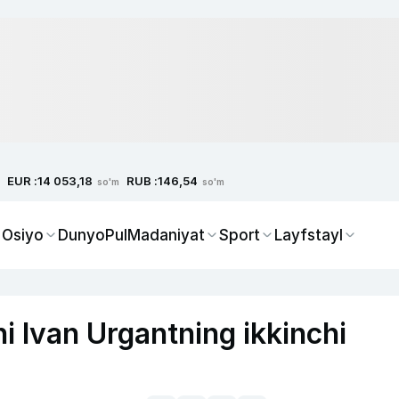
EUR :
RUB :
14 053,18
146,54
so'm
so'm
 Osiyo
Dunyo
Pul
Madaniyat
Sport
Layfstayl
i Ivan Urgantning ikkinchi