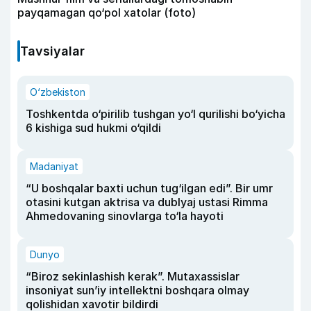
payqamagan qo‘pol xatolar (foto)
Tavsiyalar
O‘zbekiston
Toshkentda o‘pirilib tushgan yo‘l qurilishi bo‘yicha
6 kishiga sud hukmi o‘qildi
Madaniyat
“U boshqalar baxti uchun tug‘ilgan edi”. Bir umr
otasini kutgan aktrisa va dublyaj ustasi Rimma
Ahmedovaning sinovlarga to‘la hayoti
Dunyo
“Biroz sekinlashish kerak”. Mutaxassislar
insoniyat sun’iy intellektni boshqara olmay
qolishidan xavotir bildirdi