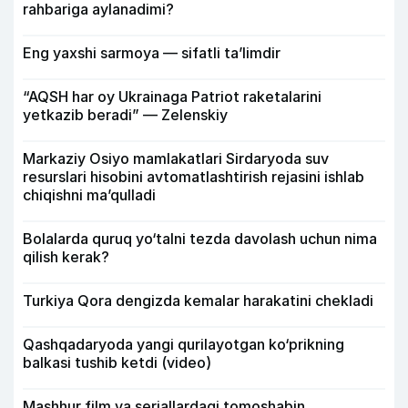
rahbariga aylanadimi?
Eng yaxshi sarmoya — sifatli ta’limdir
“AQSH har oy Ukrainaga Patriot raketalarini
yetkazib beradi” — Zelenskiy
Markaziy Osiyo mamlakatlari Sirdaryoda suv
resurslari hisobini avtomatlashtirish rejasini ishlab
chiqishni ma’qulladi
Bolalarda quruq yo‘talni tezda davolash uchun nima
qilish kerak?
Turkiya Qora dengizda kemalar harakatini chekladi
Qashqadaryoda yangi qurilayotgan ko‘prikning
balkasi tushib ketdi (video)
Mashhur film va seriallardagi tomoshabin