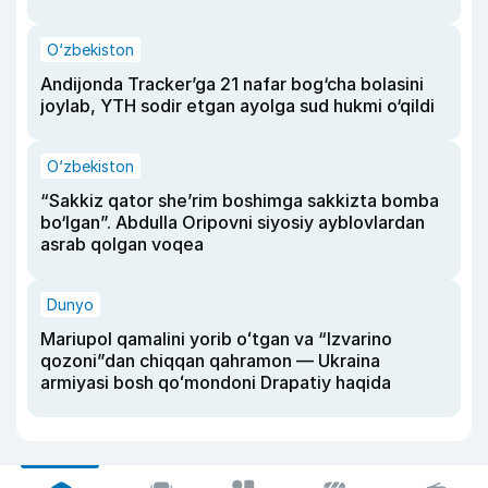
O‘zbekiston
Andijonda Tracker’ga 21 nafar bog‘cha bolasini
joylab, YTH sodir etgan ayolga sud hukmi o‘qildi
O‘zbekiston
“Sakkiz qator she’rim boshimga sakkizta bomba
bo‘lgan”. Abdulla Oripovni siyosiy ayblovlardan
asrab qolgan voqea
Dunyo
Mariupol qamalini yorib oʻtgan va “Izvarino
qozoni”dan chiqqan qahramon — Ukraina
armiyasi bosh qoʻmondoni Drapatiy haqida