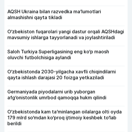
AQSH Ukraina bilan razvedka ma’lumotlari
almashishni qayta tikladi
O‘zbekiston fuqarolari yangi dastur orqali AQSHdagi
mavsumiy ishlarga tayyorlanadi va joylashtiriladi
Saloh Turkiya Superligasining eng ko‘p maosh
oluvchi futbolchisiga aylandi
O‘zbekistonda 2030-yilgacha xavfli chiqindilarni
qayta ishlash darajasi 20 foizga yetkaziladi
Germaniyada piyodalarni urib yuborgan
afg‘onistonlik umrbod qamoqqa hukm qilindi
O‘zbekistonda kam ta’minlangan oilalarga olti oyda
179 mlrd so‘mdan ko‘proq ijtimoiy keshbek to‘lab
berildi