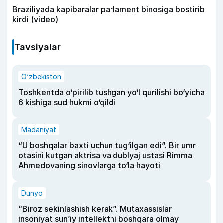
Braziliyada kapibaralar parlament binosiga bostirib
kirdi (video)
Tavsiyalar
O‘zbekiston
Toshkentda o‘pirilib tushgan yo‘l qurilishi bo‘yicha
6 kishiga sud hukmi o‘qildi
Madaniyat
“U boshqalar baxti uchun tug‘ilgan edi”. Bir umr
otasini kutgan aktrisa va dublyaj ustasi Rimma
Ahmedovaning sinovlarga to‘la hayoti
Dunyo
“Biroz sekinlashish kerak”. Mutaxassislar
insoniyat sun’iy intellektni boshqara olmay