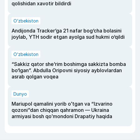
qolishidan xavotir bildirdi
O‘zbekiston
Andijonda Tracker’ga 21 nafar bog‘cha bolasini
joylab, YTH sodir etgan ayolga sud hukmi o‘qildi
O‘zbekiston
“Sakkiz qator she’rim boshimga sakkizta bomba
bo‘lgan”. Abdulla Oripovni siyosiy ayblovlardan
asrab qolgan voqea
Dunyo
Mariupol qamalini yorib oʻtgan va “Izvarino
qozoni”dan chiqqan qahramon — Ukraina
armiyasi bosh qoʻmondoni Drapatiy haqida