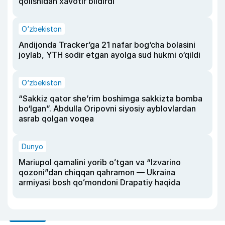
qolishidan xavotir bildirdi
O‘zbekiston
Andijonda Tracker’ga 21 nafar bog‘cha bolasini
joylab, YTH sodir etgan ayolga sud hukmi o‘qildi
O‘zbekiston
“Sakkiz qator she’rim boshimga sakkizta bomba
bo‘lgan”. Abdulla Oripovni siyosiy ayblovlardan
asrab qolgan voqea
Dunyo
Mariupol qamalini yorib oʻtgan va “Izvarino
qozoni”dan chiqqan qahramon — Ukraina
armiyasi bosh qoʻmondoni Drapatiy haqida