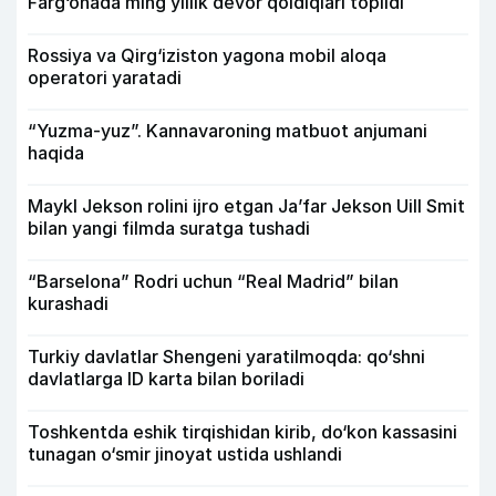
Farg‘onada ming yillik devor qoldiqlari topildi
Rossiya va Qirg‘iziston yagona mobil aloqa
operatori yaratadi
“Yuzma-yuz”. Kannavaroning matbuot anjumani
haqida
Maykl Jekson rolini ijro etgan Ja’far Jekson Uill Smit
bilan yangi filmda suratga tushadi
“Barselona” Rodri uchun “Real Madrid” bilan
kurashadi
Turkiy davlatlar Shengeni yaratilmoqda: qo‘shni
davlatlarga ID karta bilan boriladi
Toshkentda eshik tirqishidan kirib, do‘kon kassasini
tunagan o‘smir jinoyat ustida ushlandi