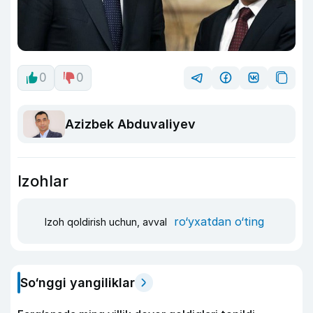
0
0
Azizbek Abduvaliyev
Izohlar
ro‘yxatdan o‘ting
Izoh qoldirish uchun, avval
So‘nggi yangiliklar