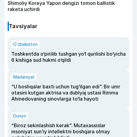
Shimoliy Koreya Yapon dengizi tomon ballistik
raketa uchirdi
Tavsiyalar
O‘zbekiston
Toshkentda o‘pirilib tushgan yo‘l qurilishi bo‘yicha
6 kishiga sud hukmi o‘qildi
Madaniyat
“U boshqalar baxti uchun tug‘ilgan edi”. Bir umr
otasini kutgan aktrisa va dublyaj ustasi Rimma
Ahmedovaning sinovlarga to‘la hayoti
Dunyo
“Biroz sekinlashish kerak”. Mutaxassislar
insoniyat sun’iy intellektni boshqara olmay