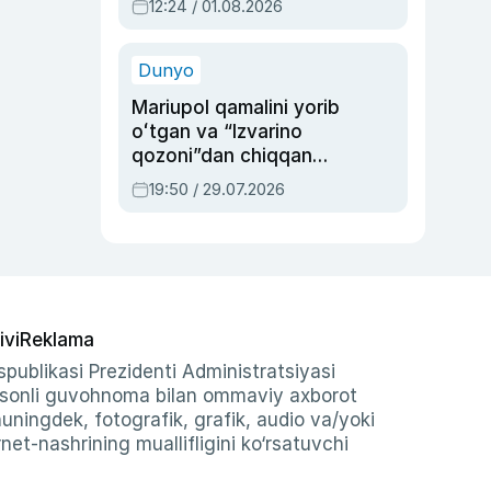
12:24 / 01.08.2026
ayblovlardan asrab
qolgan voqea
Dunyo
Mariupol qamalini yorib
oʻtgan va “Izvarino
qozoni”dan chiqqan
qahramon — Ukraina
19:50 / 29.07.2026
armiyasi bosh
qoʻmondoni Drapatiy
haqida
ivi
Reklama
publikasi Prezidenti Administratsiyasi
-sonli guvohnoma bilan ommaviy axborot
shuningdek, fotografik, grafik, audio va/yoki
et-nashrining muallifligini ko‘rsatuvchi