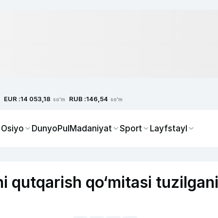
EUR :
RUB :
14 053,18
146,54
so'm
so'm
 Osiyo
Dunyo
Pul
Madaniyat
Sport
Layfstayl
 qutqarish qo‘mitasi tuzilgani