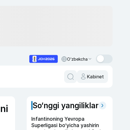
O‘zbekcha
Kabinet
So‘nggi yangiliklar
ni
Infantinoning Yevropa
Superligasi bo‘yicha yashirin