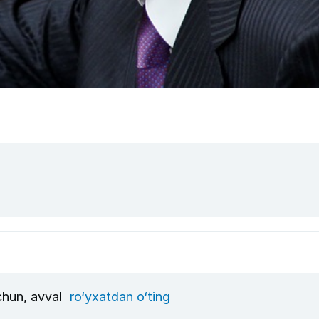
uchun, avval
ro‘yxatdan o‘ting