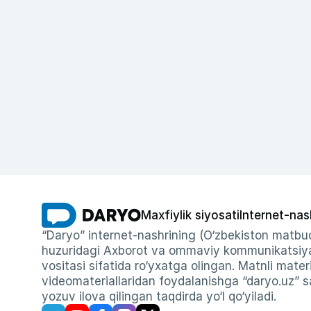
Maxfiylik siyosati
Internet-nas
“Daryo” internet-nashrining (O‘zbekiston matbuo
huzuridagi Axborot va ommaviy kommunikatsiyal
vositasi sifatida ro‘yxatga olingan. Matnli materi
videomateriallaridan foydalanishga “daryo.uz” sa
yozuv ilova qilingan taqdirda yo‘l qo‘yiladi.