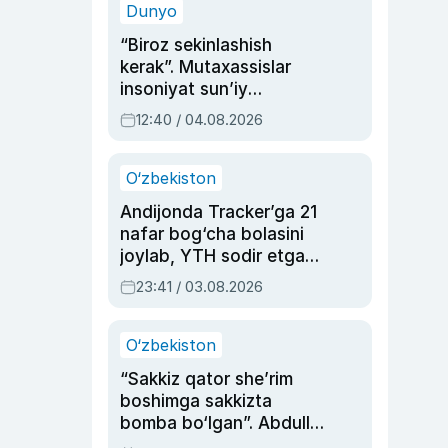
Dunyo
“Biroz sekinlashish
kerak”. Mutaxassislar
insoniyat sun’iy
intellektni boshqara
12:40 / 04.08.2026
olmay qolishidan xavotir
bildirdi
O‘zbekiston
Andijonda Tracker’ga 21
nafar bog‘cha bolasini
joylab, YTH sodir etgan
ayolga sud hukmi o‘qildi
23:41 / 03.08.2026
O‘zbekiston
“Sakkiz qator she’rim
boshimga sakkizta
bomba bo‘lgan”. Abdulla
Oripovni siyosiy