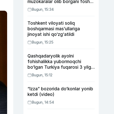
muzokaralar olib borgani fosh
bo‘ldi
Bugun, 15:34
Toshkent viloyati soliq
boshqarmasi mas’ullariga
jinoyat ishi qo‘zg‘atildi
Bugun, 15:25
Qashqadaryolik ayolni
fohishalikka yubormoqchi
bo‘lgan Turkiya fuqarosi 3 yilga
qamaldi
Bugun, 15:12
“Izza” bozorida do‘konlar yonib
ketdi (video)
Bugun, 14:54