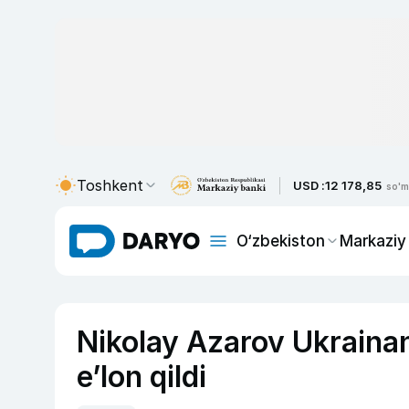
Toshkent
USD :
12 178,85
so'm
O‘zbekiston
Markaziy
Nikolay Azarov Ukrainani
e’lon qildi