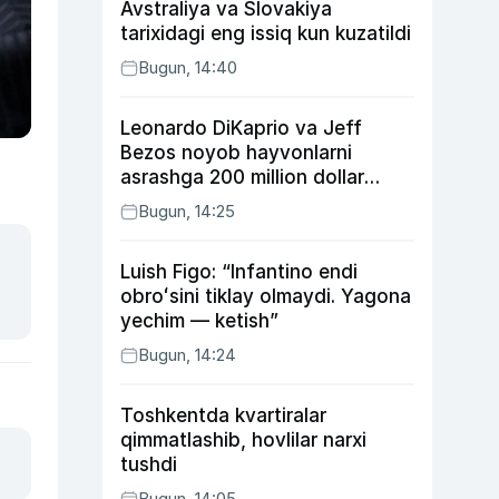
Avstraliya va Slovakiya
tarixidagi eng issiq kun kuzatildi
Bugun, 14:40
Leonardo DiKaprio va Jeff
Bezos noyob hayvonlarni
asrashga 200 million dollar
ajratdi
Bugun, 14:25
Luish Figo: “Infantino endi
obroʻsini tiklay olmaydi. Yagona
yechim — ketish”
Bugun, 14:24
Toshkentda kvartiralar
qimmatlashib, hovlilar narxi
tushdi
Bugun, 14:05