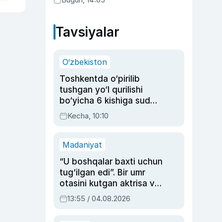
Tavsiyalar
O‘zbekiston
Toshkentda o‘pirilib
tushgan yo‘l qurilishi
bo‘yicha 6 kishiga sud
hukmi o‘qildi
Kecha, 10:10
Madaniyat
“U boshqalar baxti uchun
tug‘ilgan edi”. Bir umr
otasini kutgan aktrisa va
dublyaj ustasi Rimma
13:55 / 04.08.2026
Ahmedovaning
sinovlarga to‘la hayoti