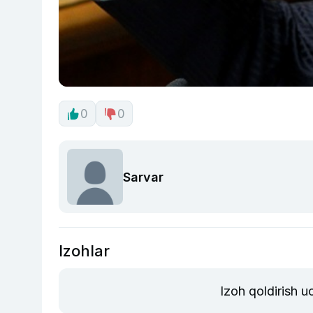
0
0
Sarvar
Izohlar
Izoh qoldirish 