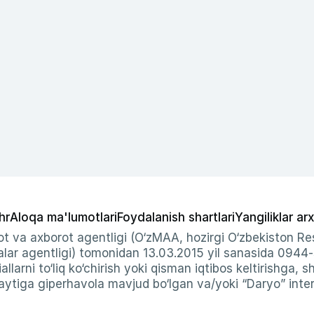
hr
Aloqa ma'lumotlari
Foydalanish shartlari
Yangiliklar arx
t va axborot agentligi (O‘zMAA, hozirgi O‘zbekiston Res
ar agentligi) tomonidan 13.03.2015 yil sanasida 0944
allarni to‘liq ko‘chirish yoki qisman iqtibos keltirishga, 
ytiga giperhavola mavjud bo‘lgan va/yoki “Daryo” intern