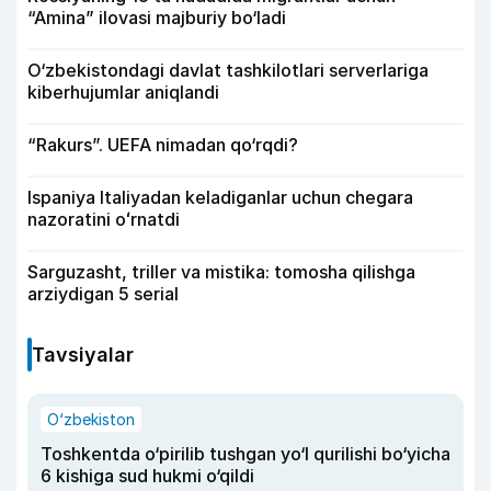
“Amina” ilovasi majburiy bo‘ladi
O‘zbekistondagi davlat tashkilotlari serverlariga
kiberhujumlar aniqlandi
“Rakurs”. UEFA nimadan qo‘rqdi?
Ispaniya Italiyadan keladiganlar uchun chegara
nazoratini oʻrnatdi
Sarguzasht, triller va mistika: tomosha qilishga
arziydigan 5 serial
Tavsiyalar
O‘zbekiston
Toshkentda o‘pirilib tushgan yo‘l qurilishi bo‘yicha
6 kishiga sud hukmi o‘qildi