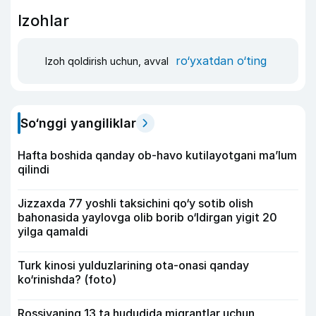
Izohlar
ro‘yxatdan o‘ting
Izoh qoldirish uchun, avval
So‘nggi yangiliklar
Hafta boshida qanday ob-havo kutilayotgani ma’lum
qilindi
Jizzaxda 77 yoshli taksichini qo‘y sotib olish
bahonasida yaylovga olib borib o‘ldirgan yigit 20
yilga qamaldi
Turk kinosi yulduzlarining ota-onasi qanday
ko‘rinishda? (foto)
Rossiyaning 13 ta hududida migrantlar uchun