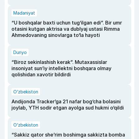
Madaniyat
“U boshqalar baxti uchun tug‘ilgan edi”. Bir umr
otasini kutgan aktrisa va dublyaj ustasi Rimma
Ahmedovaning sinovlarga to‘la hayoti
Dunyo
“Biroz sekinlashish kerak”. Mutaxassislar
insoniyat sun’iy intellektni boshqara olmay
qolishidan xavotir bildirdi
O‘zbekiston
Andijonda Tracker’ga 21 nafar bog‘cha bolasini
joylab, YTH sodir etgan ayolga sud hukmi o‘qildi
O‘zbekiston
“Sakkiz qator she’rim boshimga sakkizta bomba