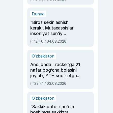
Ahmedovaning
sinovlarga to‘la hayoti
Dunyo
“Biroz sekinlashish
kerak”. Mutaxassislar
insoniyat sun’iy
intellektni boshqara
12:40 / 04.08.2026
olmay qolishidan xavotir
bildirdi
O‘zbekiston
Andijonda Tracker’ga 21
nafar bog‘cha bolasini
joylab, YTH sodir etgan
ayolga sud hukmi o‘qildi
23:41 / 03.08.2026
O‘zbekiston
“Sakkiz qator she’rim
boshimga sakkizta