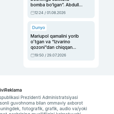
bomba bo‘lgan”. Abdulla
Oripovni siyosiy
12:24 / 01.08.2026
ayblovlardan asrab
qolgan voqea
Dunyo
Mariupol qamalini yorib
oʻtgan va “Izvarino
qozoni”dan chiqqan
qahramon — Ukraina
19:50 / 29.07.2026
armiyasi bosh
qoʻmondoni Drapatiy
haqida
ivi
Reklama
publikasi Prezidenti Administratsiyasi
-sonli guvohnoma bilan ommaviy axborot
shuningdek, fotografik, grafik, audio va/yoki