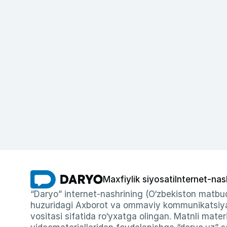
Maxfiylik siyosati
Internet-nas
“Daryo” internet-nashrining (O‘zbekiston matbuo
huzuridagi Axborot va ommaviy kommunikatsiyal
vositasi sifatida ro‘yxatga olingan. Matnli materi