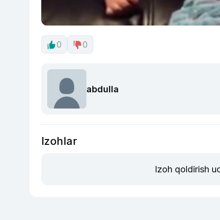
0
0
abdulla
Izohlar
Izoh qoldirish 