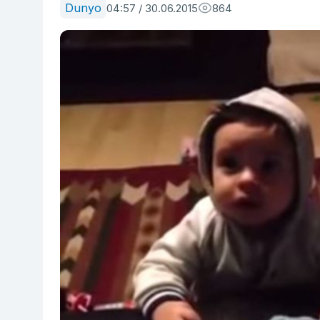
Dunyo
04:57 / 30.06.2015
864