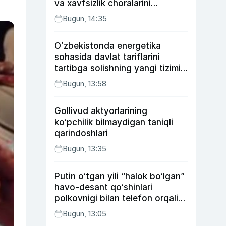
va xavfsizlik choralarini
kuchaytirdi
Bugun, 14:35
Oʻzbekistonda energetika
sohasida davlat tariflarini
tartibga solishning yangi tizimi
joriy etildi
Bugun, 13:58
Gollivud aktyorlarining
ko‘pchilik bilmaydigan taniqli
qarindoshlari
Bugun, 13:35
Putin o‘tgan yili “halok bo‘lgan”
havo-desant qo‘shinlari
polkovnigi bilan telefon orqali
suhbatlashdi
Bugun, 13:05