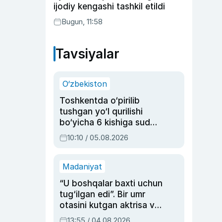
ijodiy kengashi tashkil etildi
Bugun, 11:58
Tavsiyalar
O‘zbekiston
Toshkentda o‘pirilib
tushgan yo‘l qurilishi
bo‘yicha 6 kishiga sud
hukmi o‘qildi
10:10 / 05.08.2026
Madaniyat
“U boshqalar baxti uchun
tug‘ilgan edi”. Bir umr
otasini kutgan aktrisa va
dublyaj ustasi Rimma
13:55 / 04.08.2026