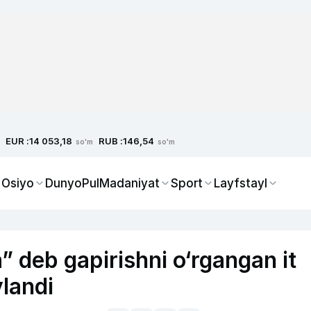
EUR :
RUB :
14 053,18
146,54
so'm
so'm
 Osiyo
Dunyo
Pul
Madaniyat
Sport
Layfstayl
 deb gapirishni o‘rgangan it
landi