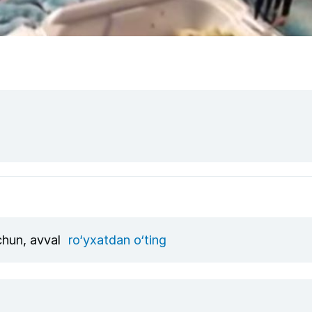
uchun, avval
ro‘yxatdan o‘ting