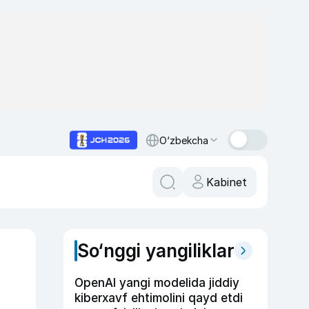
O‘zbekcha
Kabinet
So‘nggi yangiliklar
OpenAI yangi modelida jiddiy
kiberxavf ehtimolini qayd etdi