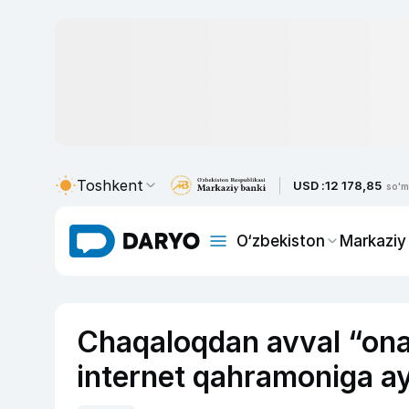
Toshkent
USD :
12 178,85
so'm
O‘zbekiston
Markaziy
Chaqaloqdan avval “ona”
internet qahramoniga ay