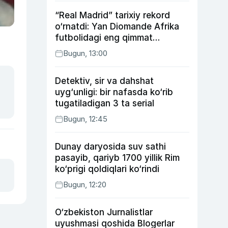
“Real Madrid” tarixiy rekord
o‘rnatdi: Yan Diomande Afrika
futbolidagi eng qimmat
transferga aylandi
Bugun, 13:00
Detektiv, sir va dahshat
uyg‘unligi: bir nafasda ko‘rib
tugatiladigan 3 ta serial
Bugun, 12:45
Dunay daryosida suv sathi
pasayib, qariyb 1700 yillik Rim
ko‘prigi qoldiqlari ko‘rindi
Bugun, 12:20
O‘zbekiston Jurnalistlar
uyushmasi qoshida Blogerlar