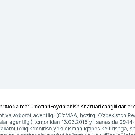
hr
Aloqa ma'lumotlari
Foydalanish shartlari
Yangiliklar arx
t va axborot agentligi (O‘zMAA, hozirgi O‘zbekiston Res
ar agentligi) tomonidan 13.03.2015 yil sanasida 0944
allarni to‘liq ko‘chirish yoki qisman iqtibos keltirishga, 