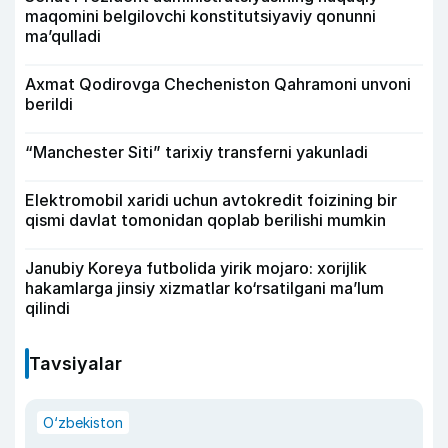
maqomini belgilovchi konstitutsiyaviy qonunni
ma’qulladi
Axmat Qodirovga Checheniston Qahramoni unvoni
berildi
“Manchester Siti” tarixiy transferni yakunladi
Elektromobil xaridi uchun avtokredit foizining bir
qismi davlat tomonidan qoplab berilishi mumkin
Janubiy Koreya futbolida yirik mojaro: xorijlik
hakamlarga jinsiy xizmatlar ko‘rsatilgani ma’lum
qilindi
Tavsiyalar
O‘zbekiston