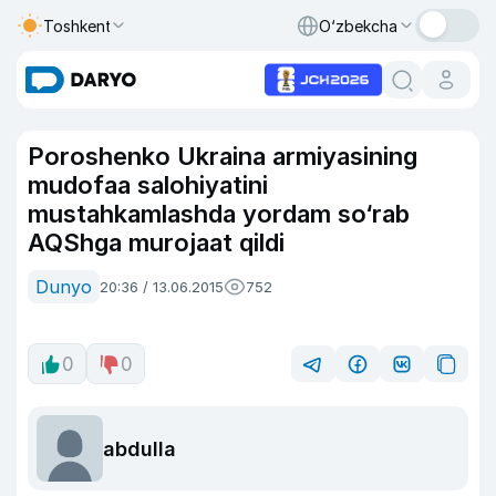
Toshkent
O‘zbekcha
Poroshenko Ukraina armiyasining
mudofaa salohiyatini
mustahkamlashda yordam so‘rab
AQShga murojaat qildi
Dunyo
20:36 / 13.06.2015
752
0
0
abdulla