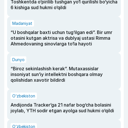
Toshkentda o‘pirilib tushgan yo‘l qurilishi bo‘yicha
6 kishiga sud hukmi o‘qildi
Madaniyat
“U boshqalar baxti uchun tug‘ilgan edi”. Bir umr
otasini kutgan aktrisa va dublyaj ustasi Rimma
Ahmedovaning sinovlarga to‘la hayoti
Dunyo
“Biroz sekinlashish kerak”. Mutaxassislar
insoniyat sun’iy intellektni boshqara olmay
qolishidan xavotir bildirdi
O‘zbekiston
Andijonda Tracker’ga 21 nafar bog‘cha bolasini
joylab, YTH sodir etgan ayolga sud hukmi o‘qildi
O‘zbekiston