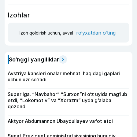
Izohlar
ro‘yxatdan o‘ting
Izoh qoldirish uchun, avval
So‘nggi yangiliklar
Avstriya kansleri onalar mehnati haqidagi gaplari
uchun uzr so‘radi
Superliga. “Navbahor” “Surxon”ni o‘z uyida mag‘lub
etdi, “Lokomotiv” va “Xorazm” uyda g‘alaba
qozondi
Aktyor Abdu­mannon Ubaydullayev vafot etdi
Senat Prezident administratsiyasining huquqiy